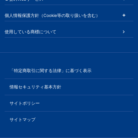
児
個人情報保護方針（Cookie等の取り扱いを含む）
～
使用している商標について
大
学
受
「特定商取引に関する法律」に基づく表示
験
情報セキュリティ基本方針
生・
サイトポリシー
大
サイトマップ
学