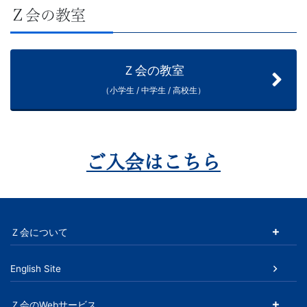
Ｚ会の教室
以
上
Ｚ会の教室
の
（小学生 / 中学生 / 高校生）
差
を
ご入会はこちら
つ
け
Ｚ会について
る。
English Site
幼
Ｚ会のWebサービス