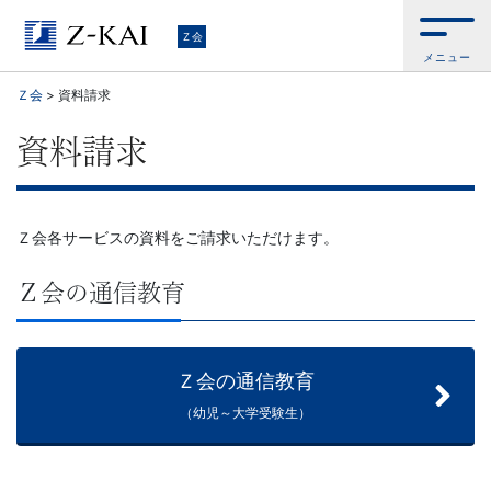
Ｚ
Ｚ会
メニュー
会
Ｚ会
>
資料請求
【公
資料請求
式
サ
Ｚ会各サービスの資料をご請求いただけます。
イ
Ｚ会の通信教育
ト】
Ｚ会の通信教育
自
（幼児～大学受験生）
ら