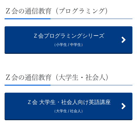
学
Ｚ会の通信教育（プログラミング）
ぶ
こ
Ｚ会プログラミングシリーズ
と
（小学生 / 中学生）
は、
や
Ｚ会の通信教育（大学生・社会人）
が
Ｚ会 大学生・社会人向け英語講座
て、
（大学生 / 社会人）
学
力