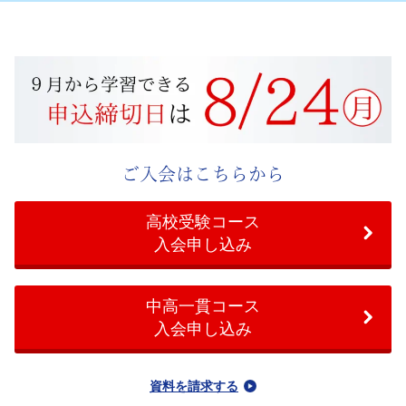
校
受
験
コ
ご入会はこちらから
ー
高校受験コース
ス
入会申し込み
で
中高一貫コース
入会申し込み
は、
自
資料を請求する