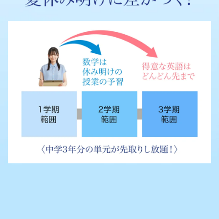
紹
介
す
る
ペ
ー
ジ
で
す。
高