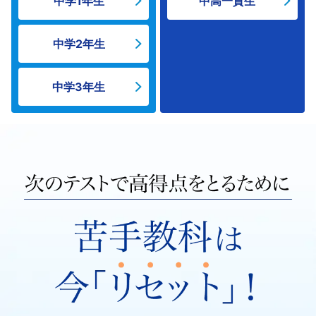
中学1年生
中高一貫生
け
中学2年生
に、
中学3年生
【Ｚ
会
の
通
信
教
育