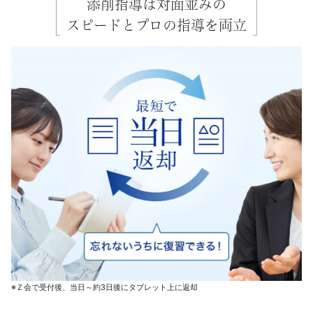
添削指導は対面並みの
く」
スピードとプロの指導を両立
良
さ
は
そ
の
ま
ま
に、
※Ｚ会で受付後、当日～約3日後にタブレット上に返却