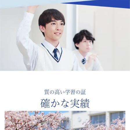
策
教
材
も
充
実。
高
質の高い学習の証
校
確かな実績
入