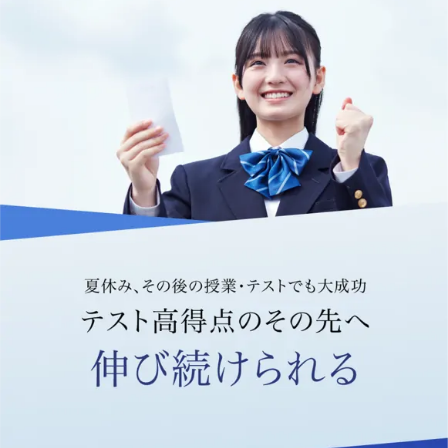
ト
対
策
教
材
や、
入
試
対