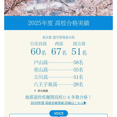
試
を
2025年度 高校合格実績
見
据
東京都 進学指導重点校
日比谷高
西高
国立高
え
60
67
51
名
名
名
て、
戸山高
58名
青山高
55名
日々
立川高
51名
八王子東高
28名
の
算出根拠
他都道府県難関高校にも多数合格！
授
2025年度 高校合格実績 詳細はこちら▶
業