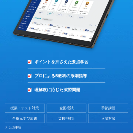
グ
ル
ー
プ
ポイントを押さえた要点学習
公
プロによる5教科の添削指導
式
理解度に応じた演習問題
サ
イ
授業・テスト対策
全国模試
季節講習
全単元学び放題
英検®対策
入試対策
ト
注意事項