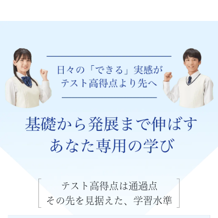
宅
学
習
で
難
関
高
校
テスト高得点は通過点
合
その先を見据えた、学習水準