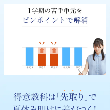
高
校
受
験
コ
ー
ス】
を
ご