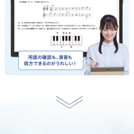
く
な
り
ま
し
た。
定
期
テ
ス