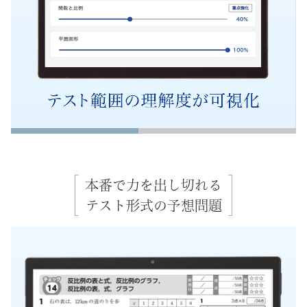
た
個
別
の
学
習
本番で力を出し切れる
テスト形式の予想問題
プ
ロ
グ