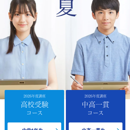
の
中
１
～
中
３
生
の
2026年度講座
2026年度講座
高校受験
中高一貫
方
コース
コース
向