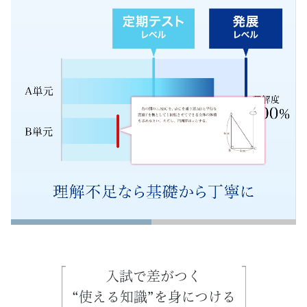
格
レ
ベ
ル
へ
と
実
力
を
入試で差がつく
高
“使える知識”を身につける