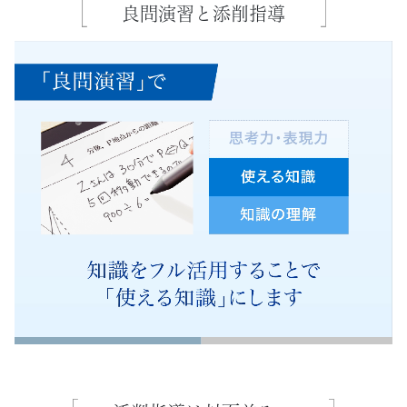
良問演習と添削指導
め
ま
す。
考
え
て
「紙
に
書