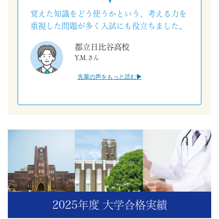
理
覚えた知識をどう使うかという、考える力を
重視した問題が多く入試にも役立ちました。
解
都立日比谷高校
Y.M.さん
や
先輩の声をもっと読む▶
成
績
ア
ッ
プ、
志
2025年度 大学合格実績