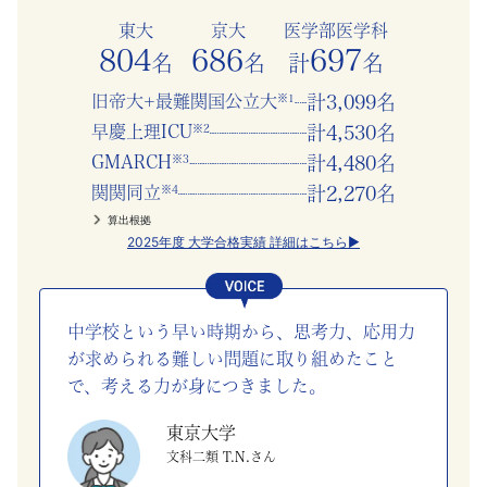
望
東大
京大
医学部医学科
804
686
697
名
名
計
名
校
旧帝大+最難関国公立大
※1
計3,099名
合
早慶上理ICU
※2
計4,530名
GMARCH
※3
計4,480名
格
関関同立
※4
計2,270名
ま
算出根拠
2025年度 大学合格実績 詳細はこちら▶
で
し
中学校という早い時期から、思考力、応用力
が求められる難しい問題に取り組めたこと
っ
で、考える力が身につきました。
か
東京大学
文科二類 T.N.さん