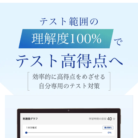
苦
手
や
レ
ベ
ル
効率的に高得点をめざせる
自分専用のテスト対策
に
合
わ
せ