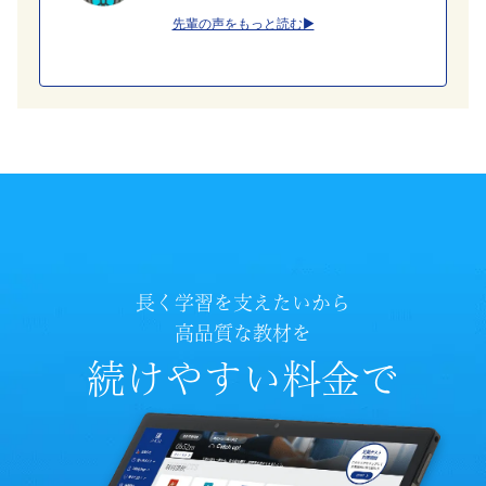
り
先輩の声をもっと読む▶
サ
ポ
ー
ト
し
長く学習を支えたいから
ま
高品質な教材を
す。
続けやすい料金で
Ｚ
会