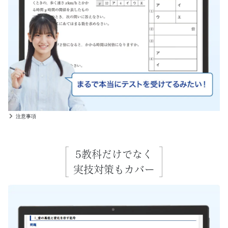
ラ
ム
で、
よ
り
注意事項
学
び
5教科だけでなく
実技対策もカバー
や
す