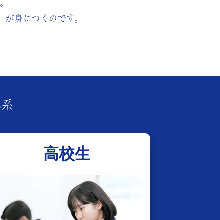
。
」が身につくのです。
体系
高校生