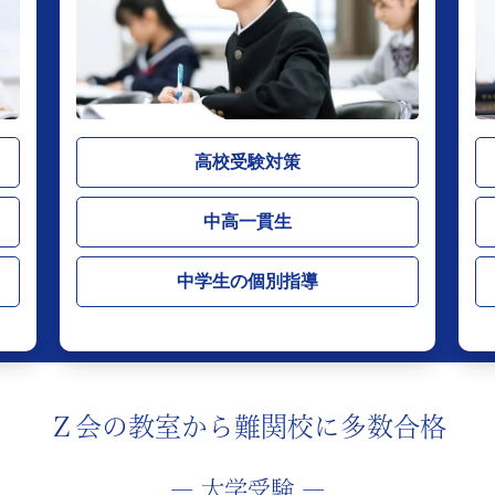
高校受験対策
中高一貫生
中学生の個別指導
Ｚ会の教室から
難関校に多数合格
― 大学受験 ―