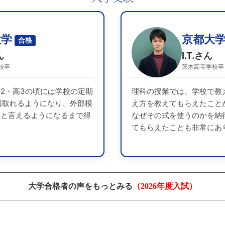
大学
京都大
合格
ん
I.T.さん
校卒
茨木高等学校卒
2・高3の頃には学校の定期
理科の授業では、学校で教
回取れるようになり、外部模
え方を教えてもらえたこと
器と言えるようになるまで得
なぜその式を使うのかを納
てもらえたことも非常にあ
大学合格者の声をもっとみる
（2026年度入試）