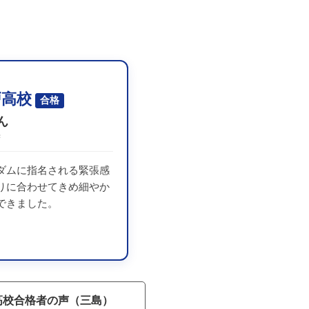
戸高校
合格
ん
学
ダムに指名される緊張感
りに合わせてきめ細やか
できました。
高校合格者の声（三島）