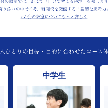
Ｚ会の教室では、あえて
「自分で考える余地」を残します
寄り添いの中でこそ、
難関校を突破する
「強靭な思考力
>Ｚ会の教室についてもっと詳しく
人ひとりの
目標・目的に合わせた
コース
中学生