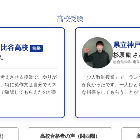
― 高校受験 ―
県立神
日比谷高校
合格
杉原 励 さ
ん
総合理学科 進
を考えさせる授業で、やりが
「少人数制授業」で、ラン
た。特に英作文は自分でミス
が良かったです。一人ひと
削で確認してもらえたのが良
な指導をしてもらうことが
圏）
高校合格者の声（関西圏）