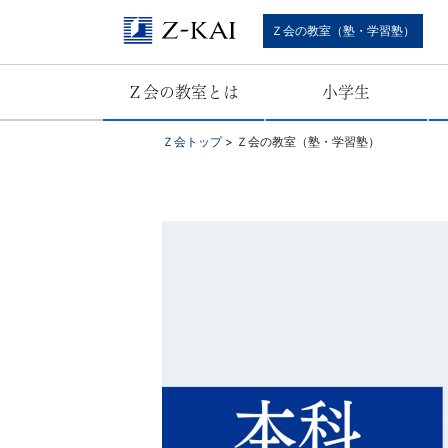
難
Ｚ会の教室（塾・学習塾）
関
Ｚ会の教室とは
小学生
校
Ｚ会トップ
>
Ｚ会の教室（塾・学習塾）
受
験
に
強
い
学