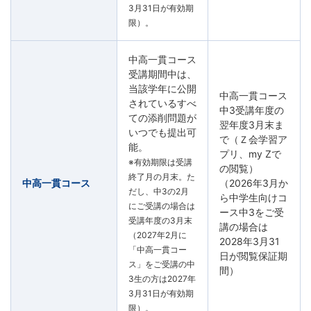
3月31日が有効期
限）。
中高一貫コース
受講期間中は、
当該学年に公開
中高一貫コース
されているすべ
中3受講年度の
ての添削問題が
翌年度3月末ま
いつでも提出可
で（Ｚ会学習ア
能。
プリ、my Zで
※有効期限は受講
の閲覧）
終了月の月末。た
中高一貫コース
（2026年3月か
だし、中3の2月
ら中学生向けコ
にご受講の場合は
ース中3をご受
受講年度の3月末
講の場合は
（2027年2月に
2028年3月31
「中高一貫コー
日が閲覧保証期
ス」をご受講の中
間）
3生の方は2027年
3月31日が有効期
限）。