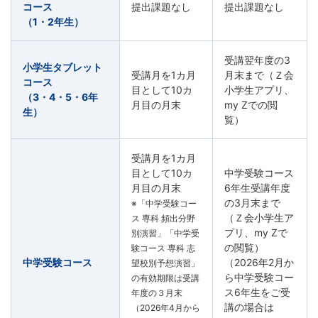
コース
提出課題なし
提出課題なし
（1・2年生）
受講翌年度の3
小学生タブレット
受講月を1カ月
月末まで（Ｚ会
コース
目として10カ
小学生アプリ、
（3・4・5・6年
月目の月末
my Zでの閲
生）
覧）
受講月を1カ月
目として10カ
中学受験コース
月目の月末
6年生受講年度
の3月末まで
※「中学受験コー
（Ｚ会小学生ア
ス 専科 頻出分野
プリ、my Zで
別演習」「中学受
の閲覧）
験コース 専科 志
中学受験コース
（2026年2月か
望校別予想演習」
ら中学受験コー
の有効期限は受講
ス6年生をご受
年度の３月末
講の場合は
（2026年4月から