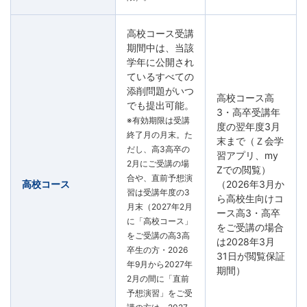
高校コース受講
期間中は、当該
学年に公開され
ているすべての
添削問題がいつ
高校コース高
でも提出可能。
3・高卒受講年
※有効期限は受講
度の翌年度3月
終了月の月末。た
末まで（Ｚ会学
だし、高3高卒の
習アプリ、my
2月にご受講の場
Zでの閲覧）
合や、直前予想演
高校コース
（2026年3月か
習は受講年度の3
ら高校生向けコ
月末（2027年2月
ース高3・高卒
に「高校コース」
をご受講の場合
をご受講の高3高
は2028年3月
卒生の方・2026
31日が閲覧保証
年9月から2027年
期間）
2月の間に「直前
予想演習」をご受