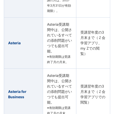
講の方は、2027
年3月31日が有効
期限）。
Asteria受講期
間中は、公開さ
受講翌年度の3
れているすべて
月末まで（Ｚ会
の添削問題がい
Asteria
学習アプリ、
つでも提出可
my Zでの閲
能。
覧）
※有効期限は受講
終了月の月末。
Asteria受講期
間中は、公開さ
れているすべて
受講翌年度の3
Asteria for
の添削問題がい
月末まで（Ｚ会
Business
つでも提出可
学習アプリでの
能。
閲覧）
※有効期限は受講
終了月の月末。