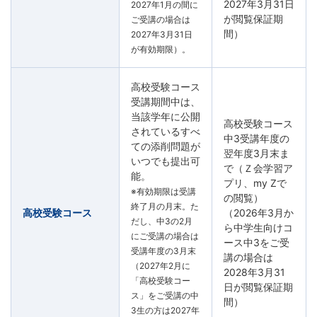
2027年3月31日
2027年1月の間に
が閲覧保証期
ご受講の場合は
間）
2027年3月31日
が有効期限）。
高校受験コース
受講期間中は、
当該学年に公開
高校受験コース
されているすべ
中3受講年度の
ての添削問題が
翌年度3月末ま
いつでも提出可
で（Ｚ会学習ア
能。
プリ、my Zで
※有効期限は受講
の閲覧）
終了月の月末。た
高校受験コース
（2026年3月か
だし、中3の2月
ら中学生向けコ
にご受講の場合は
ース中3をご受
受講年度の3月末
講の場合は
（2027年2月に
2028年3月31
「高校受験コー
日が閲覧保証期
ス」をご受講の中
間）
3生の方は2027年