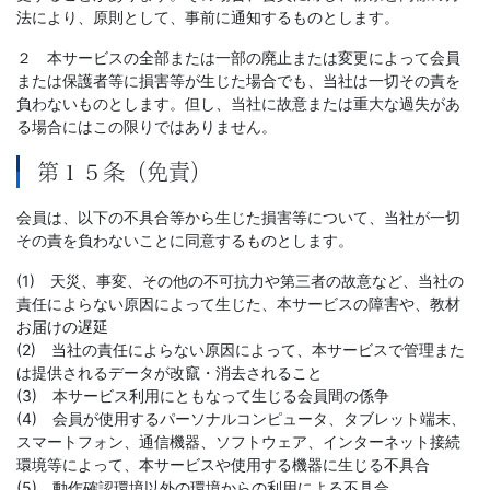
法により、原則として、事前に通知するものとします。
２ 本サービスの全部または一部の廃止または変更によって会員
または保護者等に損害等が生じた場合でも、当社は一切その責を
負わないものとします。但し、当社に故意または重大な過失があ
る場合にはこの限りではありません。
第１５条（免責）
会員は、以下の不具合等から生じた損害等について、当社が一切
その責を負わないことに同意するものとします。
(1) 天災、事変、その他の不可抗力や第三者の故意など、当社の
責任によらない原因によって生じた、本サービスの障害や、教材
お届けの遅延
(2) 当社の責任によらない原因によって、本サービスで管理また
は提供されるデータが改竄・消去されること
(3) 本サービス利用にともなって生じる会員間の係争
(4) 会員が使用するパーソナルコンピュータ、タブレット端末、
スマートフォン、通信機器、ソフトウェア、インターネット接続
環境等によって、本サービスや使用する機器に生じる不具合
(5) 動作確認環境以外の環境からの利用による不具合