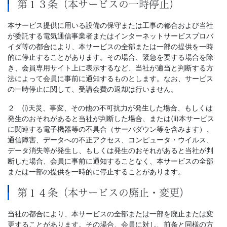
第１３条（本サービスの一時停止）
本サービス提供に用いる設備の保守または工事の都合および当社
が委託する電気通信事業者またはインターネットサービスプロバ
イダ等の都合により、本サービスの全部または一部の提供を一時
的に停止することがあります。その場合、緊急を要する場合を除
き、会員専用サイト上に表示するなど、当社が適当と判断する方
法によって会員に事前に通知するものとします。なお、サービス
の一時停止に関して、受講会費の返却は行いません。
２ (i)天災、事変、その他の不可抗力が発生した場合、もしくは
発生のおそれがあると当社が判断した場合、または(ii)本サービス
に関連する電子機器等の不具合（サーバダウン等を含みます）、
通信障害、データへの不正アクセス、コンピュータ・ウイルス、
データ消失等が発生し、もしくは発生のおそれがあると当社が判
断した場合、会員に事前に通知することなく、本サービスの全部
または一部の提供を一時的に停止することがあります。
第１４条（本サービスの廃止・変更）
当社の都合により、本サービスの全部または一部を廃止または変
更することがあります。その場合、会員に対し、前条と同様の方