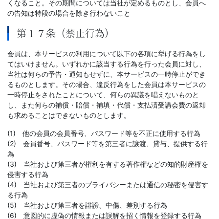
くなること。その期間については当社が定めるものとし、会員へ
の告知は特段の場合を除き行わないこと
第１７条（禁止行為）
会員は、本サービスの利用について以下の各項に挙げる行為をし
てはいけません。いずれかに該当する行為を行った会員に対し、
当社は何らの予告・通知もせずに、本サービスの一時停止ができ
るものとします。その場合、違反行為をした会員は本サービスの
一時停止をされたことについて、何らの異議を唱えないものと
し、また何らの補償・賠償・補填・代償・支払済受講会費の返却
も求めることはできないものとします。
(1) 他の会員の会員番号、パスワード等を不正に使用する行為
(2) 会員番号、パスワード等を第三者に譲渡、貸与、提供する行
為
(3) 当社および第三者が権利を有する著作権などの知的財産権を
侵害する行為
(4) 当社および第三者のプライバシーまたは通信の秘密を侵害す
る行為
(5) 当社および第三者を誹謗、中傷、差別する行為
(6) 意図的に虚偽の情報または誤解を招く情報を登録する行為