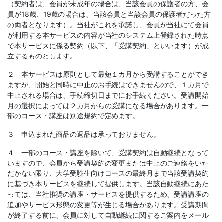
（契約者は、会員が未成年の場合は、当該会員の保護者の方、会
員が18歳、19歳の場合は、当該会員と当該会員の保護者だった方
の両者となります）。当社がこれを承諾し、会員が当社にて会員
が利用する本サービスの内容が当社のシステム上登録された時点
で本サービスに係る契約（以下、「受講契約」といいます）が成
立するものとします。
２ 本サービスは原則として最短１カ月から受講することができ
ますが、開始と同時に中止のお手続はできませんので、１カ月で
中止される場合は、手続締切日までにお手続ください。受講開始
月の選択によっては２カ月からの受講になる場合があります。一
部のコース・講座は別途規約で定めます。
３ 申込まれた商品の返品は承っておりません。
４ 一部のコース・講座を除いて、受講契約は自動継続となって
いますので、会員から受講契約の変更または中止のご連絡をいた
だかない限り、大学受験生向けコースの最終月まで当該受講契約
に基づき本サービスを継続して提供します。当該自動継続にあた
っては、当社推奨の講座・サービスを提供するため、受講講座の
追加やサービス形態の変更等が生じる場合があります。受講期間
が終了する前に、会員に対して自動継続に関するご案内をメール