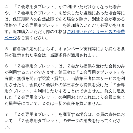
４ 「Ｚ会専用タブレット」がご利用いただけなくなった場合
や、「Ｚ会専用タブレット」を紛失したり盗難にあった場合等に
は、保証期間内の自然故障である場合を除き、別途Ｚ会が定める
価格で「Ｚ会専用タブレット」を追加購入いただく必要がありま
す。追加購入いただく際の価格は
ご利用いただくサービスの会費
ページ
をご覧ください。
５ 前各項の定めによらず、キャンペーン実施等により異なる条
件が提示された場合は、当該条件が適用されます。
６ 「Ｚ会専用タブレット」は、Ｚ会から提供を受けた会員のみ
が利用することができます。第三者に「Ｚ会専用タブレット」を
有償・無償を問わず譲渡・貸与し、当該第三者に本サービスを利
用させたり、会員がＺ会以外の第三者から提供を受けた「Ｚ会専
用タブレット」を利用したりすることはできません。前文に違反
した「Ｚ会専用タブレット」の利用およびこれにより会員に生じ
た損害等について、Ｚ会は一切の責任を負いません。
７ 「Ｚ会専用タブレット」を廃棄する場合は、会員の責任にお
いて、「Ｚ会専用タブレット」のデータの消去を行ってくださ
い。