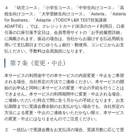
４ 「幼児コース」「小学生コース」「中学生向けコース」「高
校生向けコース」「大学受験生向けコース」「Asteria」「Asteria
for Business」「Adaptie（TOEIC® L&R TEST対策講座
ADAPTIE）」では、クレジットカード決済のカード利用日、口座
引落の口座引落予定日は、会員専用サイトの「お手続履歴詳細」
に掲載されます。振込の場合は、当社からお届けする払込用紙を
用いて支払期日までにゆうちょ銀行・郵便局、コンビニからお支
払ください。手数料は会員負担になります。
第７条（変更・中止）
本サービスの利用途中での本サービスの内容変更・中止をご希望
される場合、当社所定の方法でご連絡ください。本サービスの開
始のお申込と同時に本サービスの変更・中止の手続を行うことは
できません。本サービスの利用期間中に変更・中止される場合、
ご連絡いただいた時点で間に合う月からの手続となります。お支
払期限までに受講会費全額のお支払がない場合でも、当社所定の
方法による変更・中止のご連絡をいただかない限り、本サービス
の変更・中止にはなりませんのでご注意ください。
２ 一括払いで受講会費をお支払済の場合、受講月数に応じて受