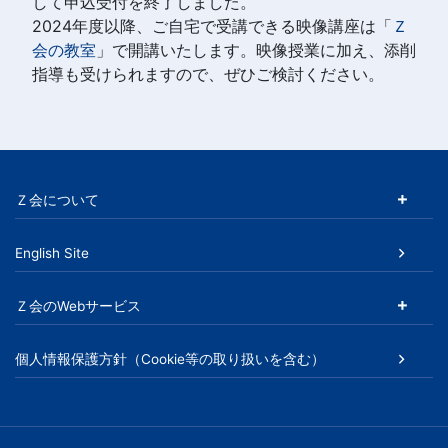
の
して申込受付を終了しました。
2024年度以降、ご自宅で受講できる映像講座は「
Ｚ
高
会の教室
」で開講いたします。映像授業に加え、添削
指導も受けられますので、ぜひご検討ください。
い
授
業
Ｚ会について
を
English Site
い
Ｚ会のWebサービス
つ
個人情報保護方針（Cookie等の取り扱いを含む）
で
も