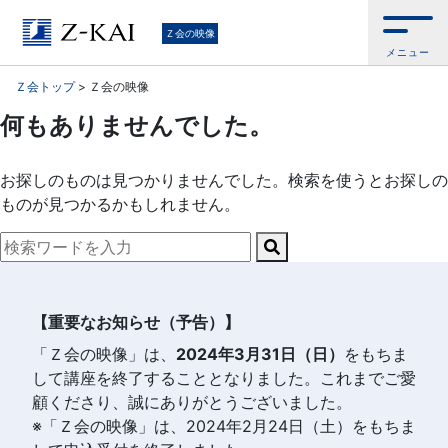
大
Ｚ会の映像
メニュー
学
Ｚ会トップ
>
Ｚ会の映像
受
何もありませんでした。
験
お探しのものは見つかりませんでした。検索を使うとお探しの
ものが見つかるかもしれません。
へ
Search
向
お
問
け
い
【重要なお知らせ（予告）】
合
た
「Ｚ会の映像」は、
2024年3月31日（日）
をもちま
わ
して講座を終了することとなりました。これまでご愛
せ
質
顧くださり、誠にありがとうございました。
※「Ｚ会の映像」は、2024年2月24日（土）をもちま