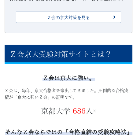
法」
Ｚ会の京大対策を見る
を
提
供
Ｚ会京大受験対策サイトとは？
し
ま
Ｚ会は京大に強い。
Ｚ会は、毎年、京大合格者を輩出してきました。圧倒的な合格実
す。
績が「京大に強いＺ会」の証明です。
京都大学
686
人
※
そんなＺ会ならではの「合格直結の受験攻略法」