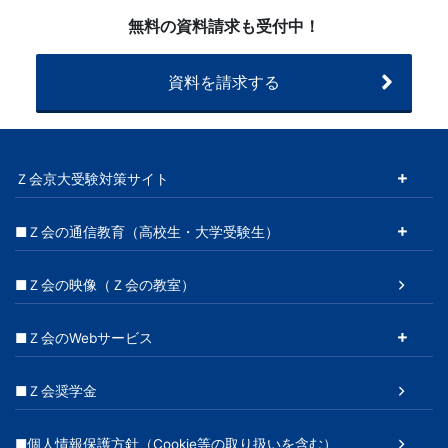
せ
無料の資料請求も受付中！
（20260225
～）
資料を請求する
Ｚ会京大受験対策サイト
■Ｚ会の通信教育（高校生・大学受験生）
■Ｚ会の映像（Ｚ会の教室）
■Ｚ会のWebサービス
■Ｚ会奨学金
■個人情報保護方針（Cookie等の取り扱いを含む）