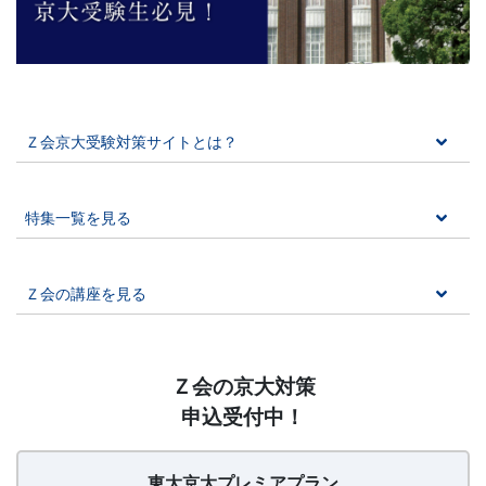
に
強
い
Ｚ会京大受験対策サイトとは？
Ｚ
会
特集一覧を見る
な
Ｚ会の講座を見る
ら
で
【20260626〜】
Ｚ会の京大対策
東
は
申込受付中！
大
京
の
大
東大京大プレミアプラン