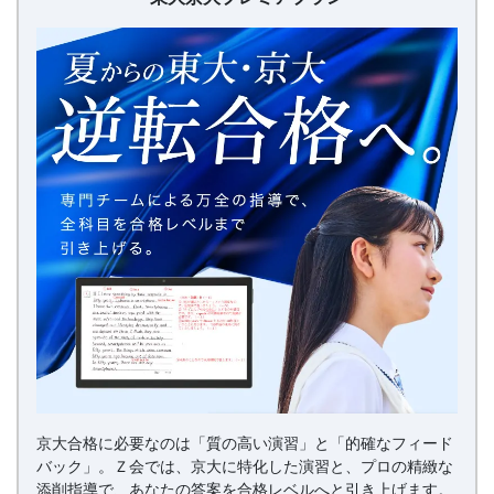
プ
「合
レ
ミ
ア
格
プ
ラ
直
ン
結
の
受
験
攻
京大合格に必要なのは「質の高い演習」と「的確なフィード
略
バック」。Ｚ会では、京大に特化した演習と、プロの精緻な
添削指導で、あなたの答案を合格レベルへと引き上げます。