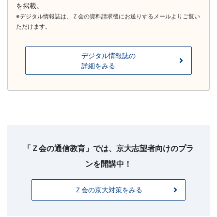
を掲載。
※デジタル情報誌は、Ｚ会の資料請求後にお送りするメールよりご覧い
ただけます。
デジタル情報誌の
詳細をみる
フ
ッ
タ
「Ｚ会の通信教育」では、京大志望者向けのプラ
ー
ンを開講中！
お
問
Ｚ会の京大対策をみる
い
合
わ