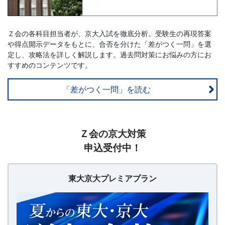
Ｚ会の各科目担当者が、京大入試を徹底分析。受験生の再現答案
や得点開示データをもとに、合否を分けた「差がつく一問」を選
定し、攻略法を詳しく解説します。過去問対策にお悩みの方にお
すすめのコンテンツです。
「差がつく一問」を読む
【20260626〜】
Ｚ会の京大対策
東
申込受付中！
大
京
大
東大京大プレミアプラン
プ
レ
ミ
ア