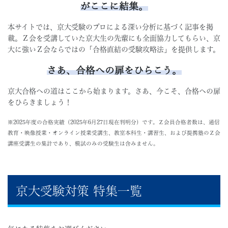
がここに結集
。
本サイトでは、京大受験のプロによる深い分析に基づく記事を掲
載。Ｚ会を受講していた京大生の先輩にも全面協力してもらい、京
大に強いＺ会ならではの「合格直結の受験攻略法」を提供します。
さあ、合格への扉をひらこう。
京大合格への道はここから始まります。さあ、今こそ、合格への扉
をひらきましょう！
※2025年度の合格実績（2025年6月27日現在判明分）です。Ｚ会員合格者数は、通信
教育・映像授業・オンライン授業受講生、教室本科生・講習生、および提携塾のＺ会
講座受講生の集計であり、模試のみの受験生は含みません。
京大受験対策 特集一覧