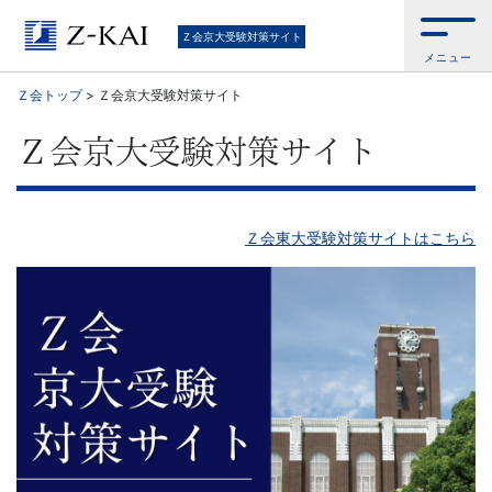
京
Ｚ会京大受験対策サイト
メニュー
大
Ｚ会トップ
>
Ｚ会京大受験対策サイト
受
Ｚ会京大受験対策サイト
験
生
Ｚ会東大受験対策サイトはこちら
向
け。
京
大