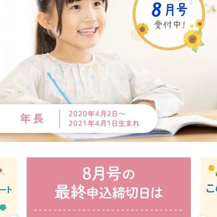
コ
ー
ス
の
ご
案
内