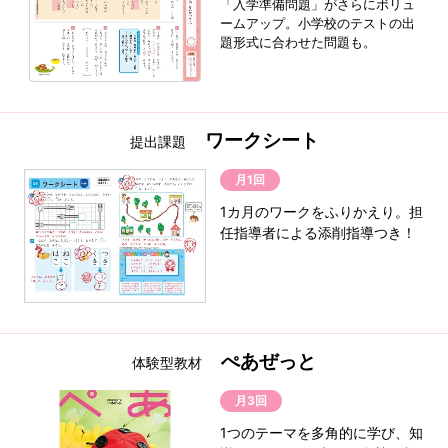
「入学準備問題」がさらにボリュ
ームアップ。
小学校のテストの出
題形式に合わせた問題も。
ワークシート
提出課題
月1回
1カ月のワークをふりかえり。担
任指導者による添削指導つき！
ぺあぜっと
体験型教材
月3回
1つのテーマを多角的に学び、知