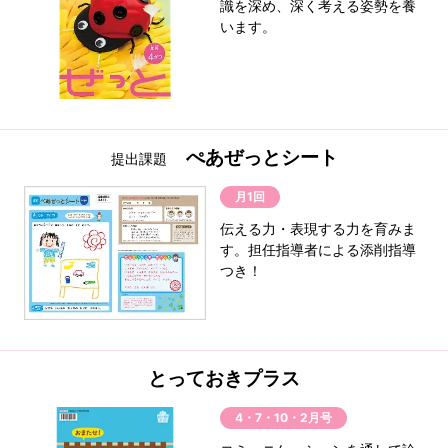
識を深め、深く考える姿勢を養
います。
ぺあぜっとシート
提出課題
月1回
伝える力・表現する力を育みま
す。担任指導者による添削指導
つき！
とっておきプラス
4・7・10・2月号