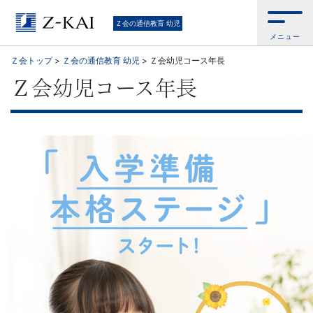
Ｚ
Ｚ会の通信教育 幼児
メニュー
会
Ｚ会トップ
>
Ｚ会の通信教育 幼児
>
Ｚ会幼児コース年長
の
Ｚ会幼児コース年長
通
信
教
育
幼
児