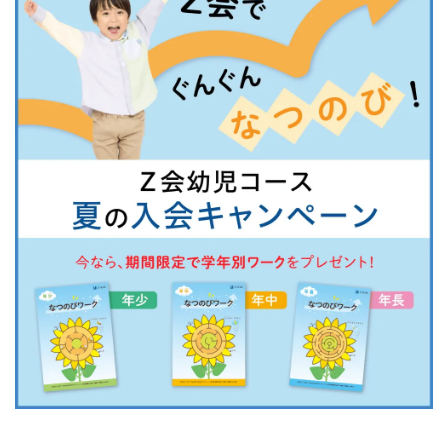
児
コ
ー
ス
の
ご
案
内