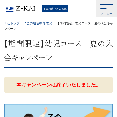
Ｚ
Ｚ会の通信教育 幼児
メニュー
会
Ｚ会トップ
>
Ｚ会の通信教育 幼児
>
【期間限定】幼児コース 夏の入会キャ
ンペーン
の
【期間限定】幼児コース 夏の入
通
会キャンペーン
信
教
本キャンペーンは終了いたしました。
育
幼