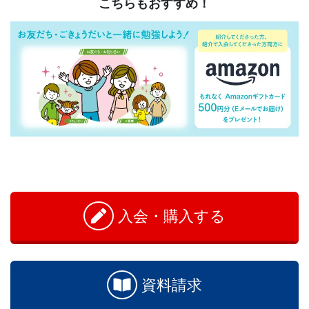
こちらもおすすめ！
お
問
い
入会・購入する
合
わ
せ
資料請求