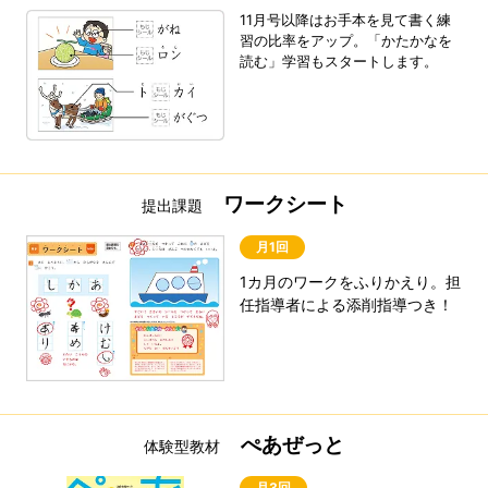
11月号以降はお手本を見て書く練
習の比率をアップ。「かたかなを
読む」学習もスタートします。
ワークシート
提出課題
月1回
1カ月のワークをふりかえり。担
任指導者による添削指導つき！
ぺあぜっと
体験型教材
月3回