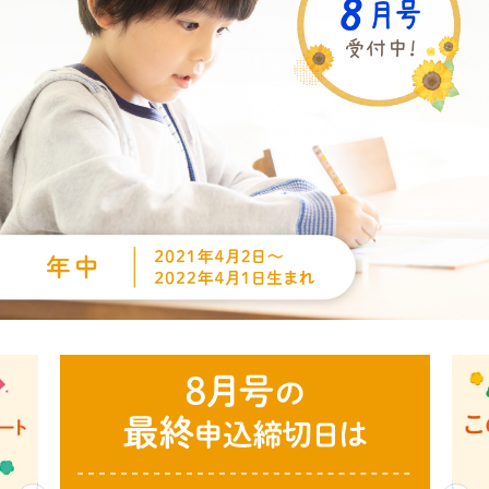
コ
ー
ス
の
ご
案
内