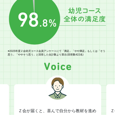
※2025年度Ｚ会幼児コース会員アンケートにて「満足」「やや満足」もしくは「そう
思う」「ややそう思う」と回答した合計数より算出(回答数422名)
Ｚ会が届くと、喜んで自分から教材を進め
Ｚ