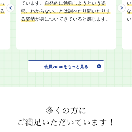
っ
ています。
自発的に勉強しようという姿
い
る
勢、わからないことは調べたり聞いたりす
な
る姿勢
が身についてきていると感じます。
い
会員voiceをもっと見る
多くの方に
ご満足いただいています！