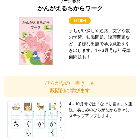
ワーク教材
かんがえるちからワーク
月46回
まちがい探しや迷路、文字や数
の学習、知識問題、論理問題な
ど、多様な出題で学ぶ意欲を引
き出します。1～3月号は年長準
備問題も！
ひらがなの「書き」も
段階的に学びます
4～10月号では「なぞり書き」を重
視。易しめのひらがなから徐々に
ステップアップします。