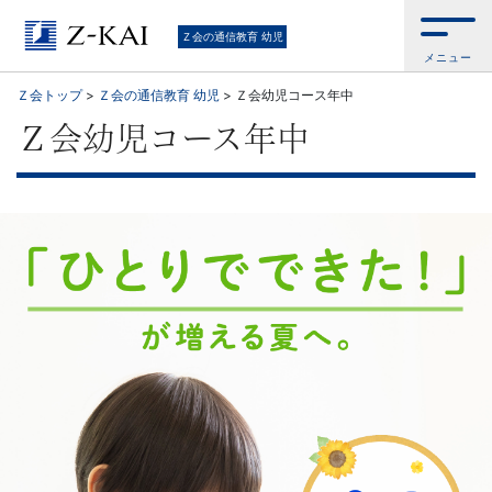
Ｚ
Ｚ会の通信教育 幼児
メニュー
会
Ｚ会トップ
>
Ｚ会の通信教育 幼児
>
Ｚ会幼児コース年中
の
Ｚ会幼児コース年中
通
信
教
育
幼
児