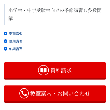
小学生・中学受験生向けの季節講習も多数開
講
春期講習
夏期講習
冬期講習
お
問
い
資料請求
合
わ
せ
教室案内・お問い合わせ