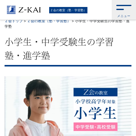
難
Ｚ会の教室（塾・学習塾）
メニュー
関
Ｚ会トップ
>
Ｚ会の教室（塾・学習塾）
>
小学生・中学受験生の学習塾・進
学塾
校
小学生・中学受験生の学習
受
塾・進学塾
験
に
強
い
学