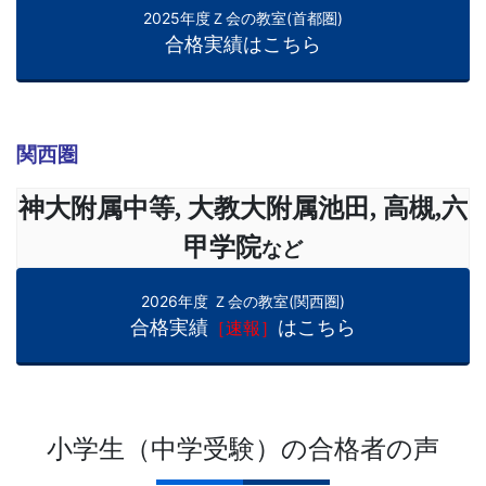
2025年度Ｚ会の教室(首都圏)
合格実績はこちら
関西圏
神大附属中等, 大教大附属池田, 高槻,六
甲学院
など
2026年度 Ｚ会の教室(関西圏)
合格実績
はこちら
［速報］
小学生（中学受験）の合格者の声