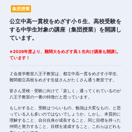
習
集団授業
塾
公立中高一貫校をめざす小６生、高校受験を
する中学生対象の講座（集団授業）を開講し
ています。
※2026年度より、難関大をめざす高１生向け講座も開講し
ています！
Ｚ会進学教室八王子教室は、都立中高一貫をめざす小学生、
難関都立高校をめざす生徒さんがたくさん通う教室です。
皆さん受検・受験に向けて「楽しく」通ってくれているのが
八王子教室の一番の特徴だと思っています。
もしかすると、受験はつらいもの、勉強は大変なもの、と思
っている人も多いのではないでしょうか。しかし、本質的に
理解すること、自分自身が成長すること、同じ目標を持った
仲間と努力すること、目標を達成すること、これらはどれも