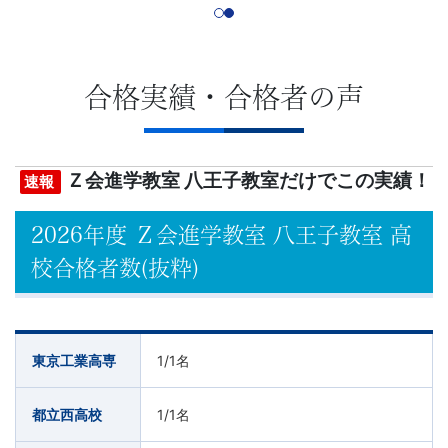
合格実績・合格者の声
Ｚ会進学教室 八王子教室だけでこの実績！
速報
2026年度 Ｚ会進学教室 八王子教室 高
校合格者数(抜粋)
東京工業高専
1/1
名
都立西高校
1/1
名