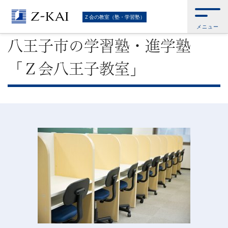
難
Ｚ会トップ
>
Ｚ会の教室（塾・学習塾）
>
教室のご案内・お問い合わせ
>
八
Ｚ会の教室（塾・学習塾）
王子市の学習塾・進学塾「Ｚ会八王子教室」
メニュー
関
八王子市の学習塾・進学塾
校
「Ｚ会八王子教室」
受
験
に
強
い
学