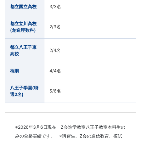
都立国立高校
3/3
名
都立立川高校
2/3
名
(創造理数科)
都立八王子東
2/4
名
高校
桐朋
4/4
名
八王子学園(特
5/6
名
選2名)
※2026年3月6日現在 Z会進学教室八王子教室本科生の
みの合格実績です。 ※講習生、Z会の通信教育、模試