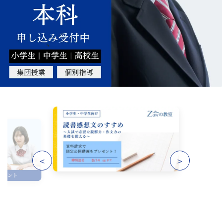
習
塾
＜
＞