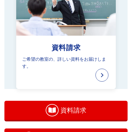
資料請求
ご希望の教室の、
詳しい資料をお届けしま
す。
お
問
い
資料請求
合
わ
せ