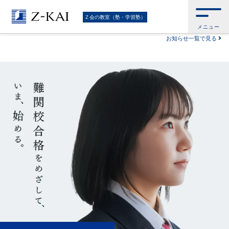
難
Ｚ会トップ
>
Ｚ会の教室（塾・学習塾）
Ｚ会の教室（塾・学習塾）
メニュー
関
お知らせ一覧で見る
校
受
験
に
強
い
学