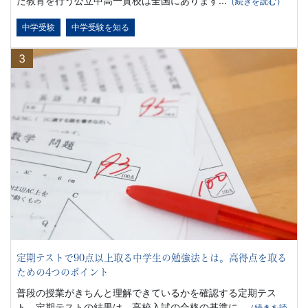
た教育を行う公立中高一貫校は全国にあります...
（続きを読む）
さ
中学受験
中学受験を知る
ま
3
の
受
験
生
活
を
定期テストで90点以上取る中学生の勉強法とは。高得点を取る
ナ
ための4つのポイント
普段の授業がきちんと理解できているかを確認する定期テス
ト。定期テストの結果は、高校入試の合格の基準に...
（続きを読