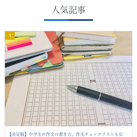
の
2026.08.07
2026.07.21
2024.10.08
人気記事
中学生で英検®準2級は必要？高校入試
【2027年度版】慶應義塾大学「総合型
大学入学前教育で得られる「学び」とは
不
を有利にする取得時期は？【Ｚ会員合格
選抜」入試基本情報
＜中央大学総合政策学部＞
者データ大公開】
安
2026.07.21
2024.07.08
2026.07.23
1
【2027年度版】早稲田大学「総合型選
デコ活について知ろう
解
高校受験の勉強はいつから始める？合格
抜」入試基本情報
者263人のデータから見えた理想のスケ
2024.07.03
2026.07.16
ジュール
消・
教科「情報」をどう学ぶ？ 第3回
【2026年度入試】東京科学大学 英語
2026.06.10
今
【中学生向け】国語が得意な人がやって
2024.05.31
2026.07.16
いる勉強法とは？会員アンケート結果を
教科「情報」をどう学ぶ？ 第2回
す
【2026年度入試】九州大学 英語
大公開。
2026.06.03
ぐ
【中学生向け】数学が得意な人がやって
新着記事一覧へ
新着記事一覧へ
いる勉強法とは？会員アンケート結果を
取
大公開。
り
【決定版】中学生の作文の書き方。作文チェックリストも公