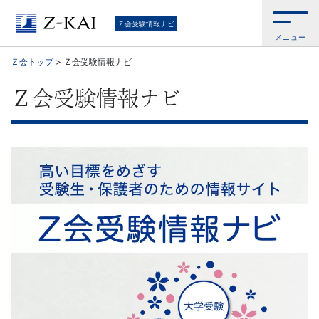
中
Ｚ会受験情報ナビ
メニュー
学
Ｚ会トップ
>
Ｚ会受験情報ナビ
受
Ｚ会受験情報ナビ
験・
高
校
受
験・
大