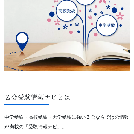
学
受
験
に
強
い
Ｚ
Ｚ会受験情報ナビとは
会
な
中学受験・高校受験・大学受験に強いＺ会ならではの情報
が満載の「受験情報ナビ」。
ら