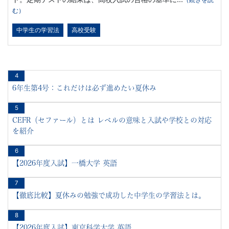
ビ
む）
ゲ
中学生の学習法
高校受験
ー
ト
4
6年生第4号：これだけは必ず進めたい夏休み
し
5
ま
CEFR（セファール）とは レベルの意味と入試や学校との対応
を紹介
す。
6
【2026年度入試】一橋大学 英語
7
【徹底比較】夏休みの勉強で成功した中学生の学習法とは。
8
【2026年度入試】東京科学大学 英語