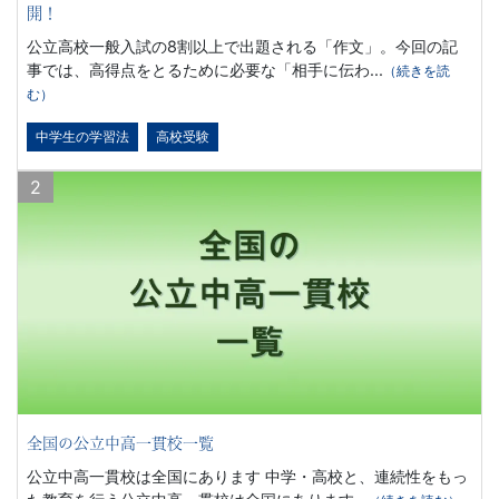
開！
新着記事一覧へ
組
公立高校一般入試の8割以上で出題される「作文」。今回の記
事では、高得点をとるために必要な「相手に伝わ...
（続きを読
め
む）
中学生の学習法
高校受験
る
2
ノ
ウ
ハ
ウ
で、
全国の公立中高一貫校一覧
皆
公立中高一貫校は全国にあります 中学・高校と、連続性をもっ