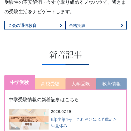
受験生の不安解消・今すぐ取り組めるノウハウで、皆さま
で
の受験生活をナビゲートします。
は
Ｚ会の通信教育
合格実績
の
情
新着記事
報
が
中学受験
高校受験
大学受験
教育情報
満
中学受験情報の新着記事はこちら
載
2026.07.29
6年生第4号：これだけは必ず進めた
の
い夏休み