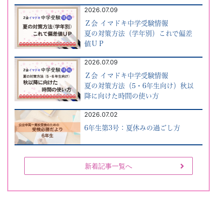
「受
2026.07.09
Ｚ会 イマドキ中学受験情報
験
夏の対策方法（学年別）これで偏差
値ＵＰ
学
2026.07.09
習
Ｚ会 イマドキ中学受験情報
夏の対策方法（5・6年生向け）秋以
降に向けた時間の使い方
ナ
2026.07.02
ビ」。
6年生第3号：夏休みの過ごし方
受
新着記事一覧へ
験
生