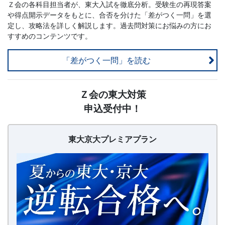
Ｚ会の各科目担当者が、東大入試を徹底分析。受験生の再現答案
や得点開示データをもとに、合否を分けた「差がつく一問」を選
定し、攻略法を詳しく解説します。過去問対策にお悩みの方にお
すすめのコンテンツです。
「差がつく一問」を読む
【20260626〜】
Ｚ会の東大対策
東
申込受付中！
大
京
大
東大京大プレミアプラン
プ
レ
ミ
ア
プ
ラ
ン