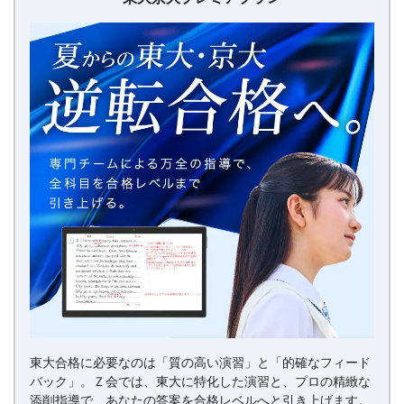
プ
「合
レ
ミ
ア
格
プ
ラ
直
ン
結
の
受
験
攻
東大合格に必要なのは「質の高い演習」と「的確なフィード
略
バック」。Ｚ会では、東大に特化した演習と、プロの精緻な
添削指導で、あなたの答案を合格レベルへと引き上げます。