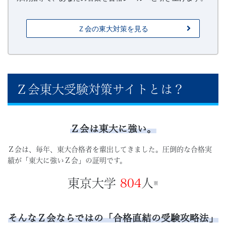
法」
Ｚ会の東大対策を見る
を
提
供
Ｚ会東大受験対策サイトとは？
し
ま
Ｚ会は東大に強い。
Ｚ会は、毎年、東大合格者を輩出してきました。圧倒的な合格実
す。
績が「東大に強いＺ会」の証明です。
東京大学
804
人
※
そんなＺ会ならではの「合格直結の受験攻略法」