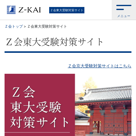
東
Ｚ会東大受験対策サイト
メニュー
大
Ｚ会トップ
>
Ｚ会東大受験対策サイト
受
Ｚ会東大受験対策サイト
験
生
Ｚ会京大受験対策サイトはこちら
向
け。
東
大