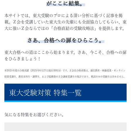
がここに結集
。
本サイトでは、東大受験のプロによる深い分析に基づく記事を掲
載。Ｚ会を受講していた東大生の先輩にも全面協力してもらい、東
大に強いＺ会ならではの「合格直結の受験攻略法」を提供します。
さあ、合格への扉をひらこう。
東大合格への道はここから始まります。さあ、今こそ、合格への扉
をひらきましょう！
※2025年度の合格実績（2025年6月27日現在判明分）です。Ｚ会員合格者数は、通信教育・映像授業・オンライン
授業受講生、教室本科生・講習生、および提携塾のＺ会講座受講生の集計であり、模試のみの受験生は含みません。
東大受験対策 特集一覧
気になる特集をお選びください。