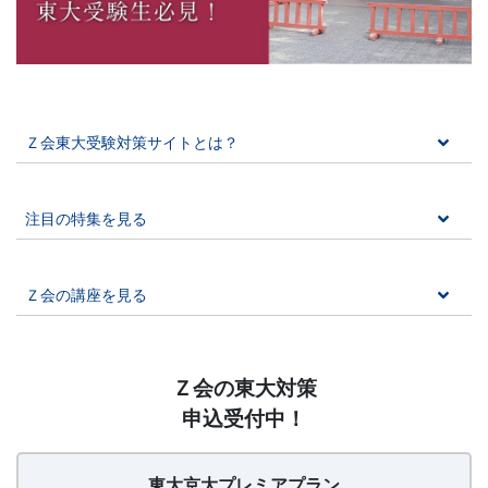
に
強
い
Ｚ会東大受験対策サイトとは？
Ｚ
会
注目の特集を見る
な
Ｚ会の講座を見る
ら
で
【20260626〜】
Ｚ会の東大対策
東
は
申込受付中！
大
京
の
大
東大京大プレミアプラン