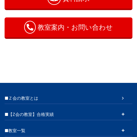
合
わ
せ
教室案内・お問い合わせ
■Ｚ会の教室とは
■【Z会の教室】合格実績
■教室一覧