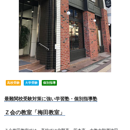
習
塾
高校受験
大学受験
個別指導
最難関校受験対策に強い学習塾・個別指導塾
Ｚ会の教室「梅田教室」