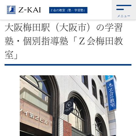
難
Ｚ会トップ
>
Ｚ会の教室（塾・学習塾）
>
教室のご案内・お問い合わせ
>
大
Ｚ会の教室（塾・学習塾）
阪梅田駅（大阪市）の学習塾・個別指導塾「Ｚ会梅田教室」
メニュー
関
大阪梅田駅（大阪市）の学習
校
塾・個別指導塾「Ｚ会梅田教
受
室」
験
に
強
い
学