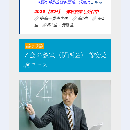
※夏の特別企画も開催。詳細は
こちら
2026 【本科】 体験授業も受付中
中高一貫中学生
高1生
高2
生
高3生・受験生
高校受験
Ｚ会の教室（関西圏）高校受
験コース