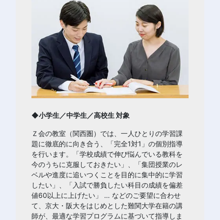
◆小学生／中学生／高校生 対象
Ｚ会の教室（関西圏）では、一人ひとりの学習課
題に徹底的に向き合う、「完全1対1」の個別指導
を行います。「学校成績で伸び悩んでいる教科を
今のうちに克服しておきたい」、「集団授業のレ
ベルや進度に追いつくことを目的に集中的に学習
したい」、「入試で勝負したい科目の成績を偏差
値60以上に上げたい」 … などのご要望に合わせ
て、
京大・阪大をはじめとした難関大学在籍の講
師が、最適な学習プログラムに基づいて指導しま