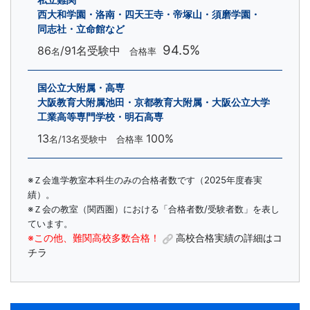
西大和学園・洛南・四天王寺・帝塚山・須磨学園・
同志社・立命館など
94.5%
86
/91名受験中
名
合格率
国公立大附属・高専
大阪教育大附属池田・京都教育大附属・大阪公立大学
工業高等専門学校・明石高専
13
100%
名
/13名受験中 合格率
※Ｚ会進学教室本科生のみの合格者数です（2025年度春実
績）。
※Ｚ会の教室（関西圏）における「合格者数/受験者数」を表し
ています。
※この他、難関高校多数合格！
高校合格実績の詳細はコ
チラ