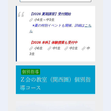
【2026 夏期講習】受付開始
小4生～中3生
※
夏の特別イベントも開催。詳細は
こち
ら
【2026
本科】体験授業も受付中
小6生
中1生
中2生
中
3生
個別指導
Ｚ会の教室（関西圏）個別指
導コース