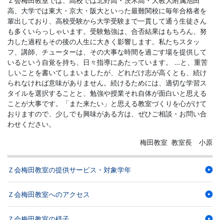
Ｚ会梅田教室では、高校では北野高・茨木高・大教大附属池田
高、大学では東大・京大・阪大といった最難関校に毎年合格者を
輩出しており、高校受験から大学受験まで一貫して通う生徒さん
も多くいらっしゃいます。受験勉強は、合否結果はもちろん、努
力した過程もその後の人生に大きく影響します。私たちスタッ
フ、講師、チューターは、その大事な時間を過ごす場を提供して
いるという自覚を持ち、日々指導にあたっています。 …と、重苦
しいことを書いてしまいましたが、どれだけ志が高くとも、続け
られなければ意味がありません。続けるためには、適切な学習ス
タイルを選択することと、勉強や授業それ自体が面白いと思える
ことが大事です。「また来たい」と思える教室づくりを心がけて
おりますので、少しでも興味がある方は、ぜひご相談・お問い合
わせください。
梅田教室 教室長 小原
Ｚ会梅田教室の提供サービス・対象学年
Ｚ会梅田教室へのアクセス
Ｚ会梅田教室の様子