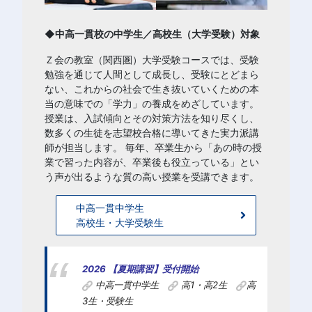
◆中高一貫校の中学生／高校生（大学受験）対象
Ｚ会の教室（関西圏）大学受験コースでは、受験
勉強を通じて人間として成長し、受験にとどまら
ない、これからの社会で生き抜いていくための本
当の意味での「学力」の養成をめざしています。
授業は、入試傾向とその対策方法を知り尽くし、
数多くの生徒を志望校合格に導いてきた実力派講
師が担当します。 毎年、卒業生から「あの時の授
業で習った内容が、卒業後も役立っている」とい
う声が出るような質の高い授業を受講できます。
中高一貫中学生
高校生・大学受験生
2026 【夏期講習】受付開始
中高一貫中学生
高1・高2生
高
3生・受験生