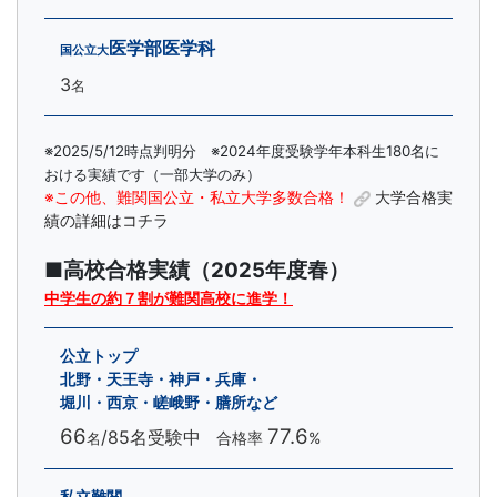
医学部医学科
国公立大
3
名
※2025/5/12時点判明分
※2024年度受験学年本科生180名に
おける実績です（一部大学のみ）
※この他、難関国公立・私立大学多数合格！
大学合格実
績の詳細はコチラ
■高校合格実績（2025年度春）
中学生の約７割が難関高校に進学！
公立トップ
北野・天王寺・神戸・兵庫・
堀川・西京・嵯峨野・膳所など
66
77.6
/85名受験中
合格率
%
名
私立難関