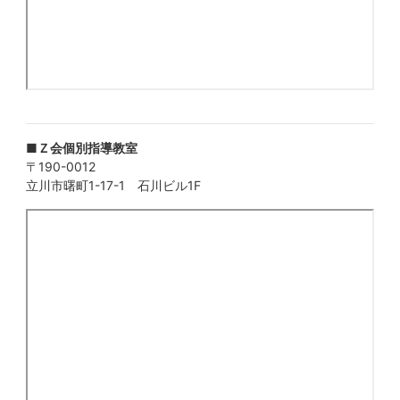
■Ｚ会個別指導教室
〒190-0012
立川市曙町1-17-1 石川ビル1F