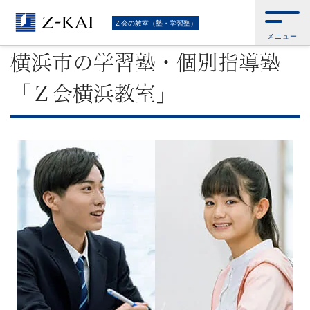
難
Ｚ会トップ
>
Ｚ会の教室（塾・学習塾）
>
教室のご案内・お問い合わせ
>
横
Ｚ会の教室（塾・学習塾）
浜市の学習塾・個別指導塾「Ｚ会横浜教室」
メニュー
関
横浜市の学習塾・個別指導塾
校
「Ｚ会横浜教室」
受
験
に
強
い
学