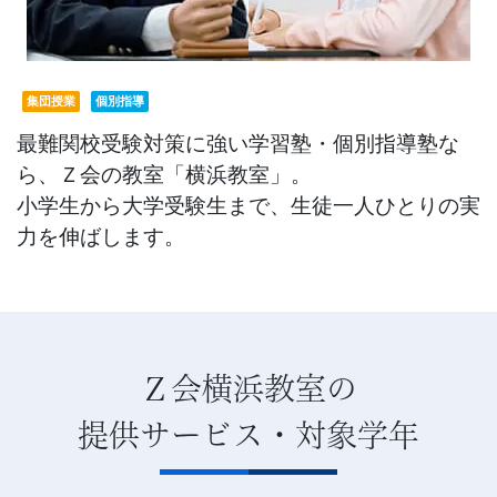
習
塾
集団授業
個別指導
最難関校受験対策に強い学習塾・個別指導塾な
ら、Ｚ会の教室「横浜教室」。
小学生から大学受験生まで、生徒一人ひとりの実
力を伸ばします。
Ｚ会横浜教室の
提供サービス・対象学年