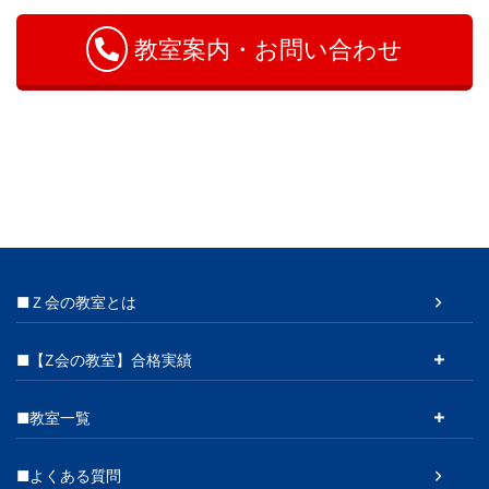
せ
教室案内・お問い合わせ
■Ｚ会の教室とは
■【Z会の教室】合格実績
■教室一覧
■よくある質問