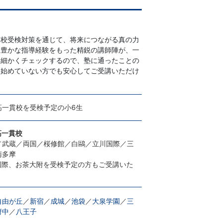
貫校受検対策を通じて、将来につながる真の力
。豊かな指導経験をもった精鋭の講師陣が、一
め細かくチェックするので、塾に通ったことの
に始めていない方でも安心してご受講いただけ
高一貫校を受検予定の小6生
高一貫校
／武蔵／両国／桜修館／白鷗／立川国際／三
南多摩
国際、お茶大附を受検予定の方もご受講いた
自由が丘
／
新宿
／
成城
／
池袋
／
大泉学園
／
三
府中
／
八王子