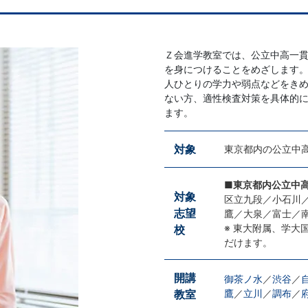
Ｚ会進学教室では、公立中高一
を身につけることをめざします
人ひとりの学力や弱点などをき
ない方、適性検査対策を具体的
ます。
対象
東京都内の公立中
■東京都内公立中
対象
区立九段／小石川
志望
鷹／大泉／富士／
※ 東大附属、学大
校
だけます。
開講
御茶ノ水
／
渋谷
／
教室
鷹
／
立川
／
調布
／