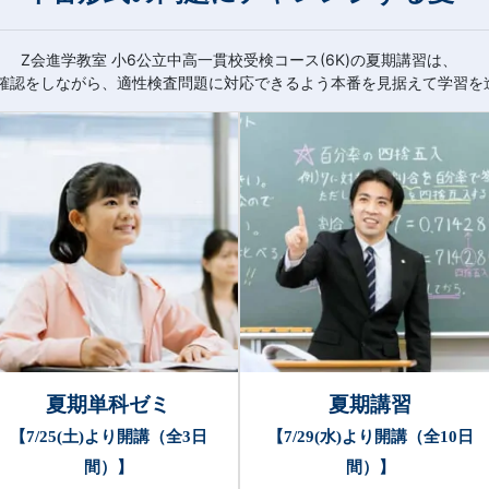
Z会進学教室 小6公立中高一貫校受検コース(6K)の夏期講習は、
確認をしながら、適性検査問題に対応できるよう本番を見据えて学習を
夏期単科ゼミ
夏期講習
【7/25(土)より開講（全3日
【7/29(水)より開講（全10日
間）】
間）】