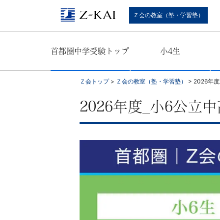
難
Ｚ会の教室（塾・学習塾）
関
首都圏中学受験トップ
小4生
校
受
Ｚ会トップ
>
Ｚ会の教室（塾・学習塾）
>
2026年
験
2026年度_小6公
に
強
い
学