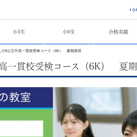
合
小5生
小6生
合格実績
度_小6公立中高一貫校受検コース（6K） 夏期講習
立中高一貫校受検コース（6K） 夏