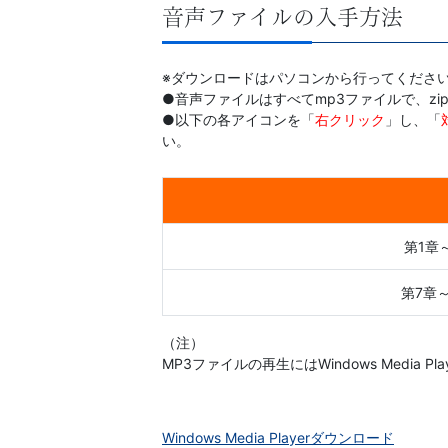
書、
音声ファイルの入手方法
幼
※ダウンロードはパソコンから行ってくださ
児・
●音声ファイルはすべてmp3ファイルで、z
●以下の各アイコンを「
右クリック
」し、「
小
い。
学
生
第1章
向
第7章
け
（注）
MP3ファイルの再生にはWindows Media
書
籍、
Windows Media Playerダウンロード