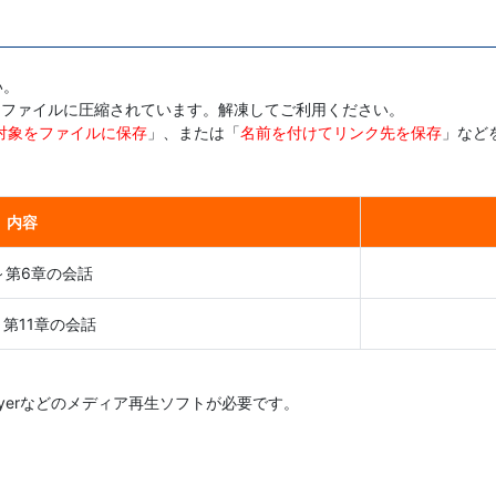
い。
ipファイルに圧縮されています。解凍してご利用ください。
対象をファイルに保存
」、または「
名前を付けてリンク先を保存
」など
内容
～第6章の会話
～第11章の会話
 Playerなどのメディア再生ソフトが必要です。