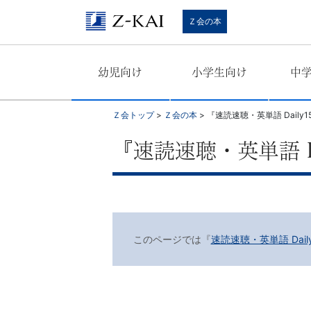
学
Ｚ会の本
習
幼児向け
小学生向け
中
参
考
Ｚ会トップ
>
Ｚ会の本
>
『速読速聴・英単語 Daily1
書
『速読速聴・英単語 Da
か
ら、
このページでは『
速読速聴・英単語 Daily1
語
学