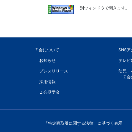
別ウィンドウで開きます。
文
芸
書
Ｚ会について
SNS
ま
お知らせ
テレビ
で
プレスリリース
幼児・
「Ｚ会
採用情報
Ｚ会奨学金
「特定商取引に関する法律」に基づく表示