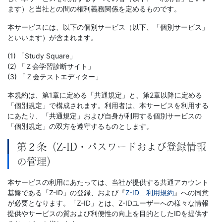
書、
ます）と当社との間の権利義務関係を定めるものです。
幼
本サービスには、以下の個別サービス（以下、「個別サービス」
といいます）が含まれます。
児・
(1) 「Study Square」
(2) 「Ｚ会学習診断サイト」
小
(3) 「Ｚ会テストエディター」
学
本規約は、第1章に定める「共通規定」と、第2章以降に定める
「個別規定」で構成されます。利用者は、本サービスを利用する
にあたり、「共通規定」および自身が利用する個別サービスの
生
「個別規定」の双方を遵守するものとします。
向
第２条（Z-ID・パスワードおよび登録情報
の管理）
け
本サービスの利用にあたっては、当社が提供する共通アカウント
書
基盤である「Z-ID」の登録、および『
Z-ID 利用規約
』への同意
が必要となります。「Z-ID」とは、Z-IDユーザーへの様々な情報
籍、
提供やサービスの質および利便性の向上を目的としたIDを提供す