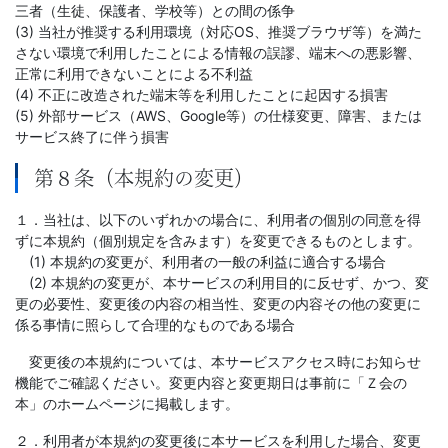
三者（生徒、保護者、学校等）との間の係争
(3) 当社が推奨する利用環境（対応OS、推奨ブラウザ等）を満た
さない環境で利用したことによる情報の誤謬、端末への悪影響、
正常に利用できないことによる不利益
(4) 不正に改造された端末等を利用したことに起因する損害
(5) 外部サービス（AWS、Google等）の仕様変更、障害、または
サービス終了に伴う損害
第８条（本規約の変更）
１．当社は、以下のいずれかの場合に、利用者の個別の同意を得
ずに本規約（個別規定を含みます）を変更できるものとします。
(1) 本規約の変更が、利用者の一般の利益に適合する場合
(2) 本規約の変更が、本サービスの利用目的に反せず、かつ、変
更の必要性、変更後の内容の相当性、変更の内容その他の変更に
係る事情に照らして合理的なものである場合
変更後の本規約については、本サービスアクセス時にお知らせ
機能でご確認ください。変更内容と変更期日は事前に「Ｚ会の
本」のホームページに掲載します。
２．利用者が本規約の変更後に本サービスを利用した場合、変更