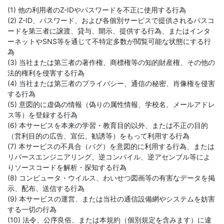
(1) 他の利用者のZ-IDやパスワードを不正に使用する行為
(2) Z-ID、パスワード、および各個別サービスで提供されるパスコ
ードを第三者に譲渡、貸与、開示、提供する行為、またはインタ
ーネットやSNS等を通じて不特定多数が閲覧可能な状態にする行
為
(3) 当社または第三者の著作権、商標権等の知的財産権、その他の
法的権利を侵害する行為
(4) 当社または第三者のプライバシー、通信の秘密、肖像権を侵害
する行為
(5) 意図的に虚偽の情報（偽りの属性情報、学校名、メールアドレ
ス等）を登録する行為
(6) 本サービスを本来の学習・教育目的以外、または不正の目的
（営利目的の広告、宣伝、勧誘等）をもって利用する行為
(7) 本サービスの不具合（バグ）を意図的に利用する行為、または
リバースエンジニアリング、逆コンパイル、逆アセンブル等によ
りソースコードを解析・探知する行為
(8) コンピュータ・ウイルス、わいせつ図画等の有害なデータを掲
示、配布、送信する行為
(9) 本サービスの運営、または当社の通信設備網やシステムを妨害
する一切の行為
(10) 法令、公序良俗、または本規約（個別規定を含みます）に違