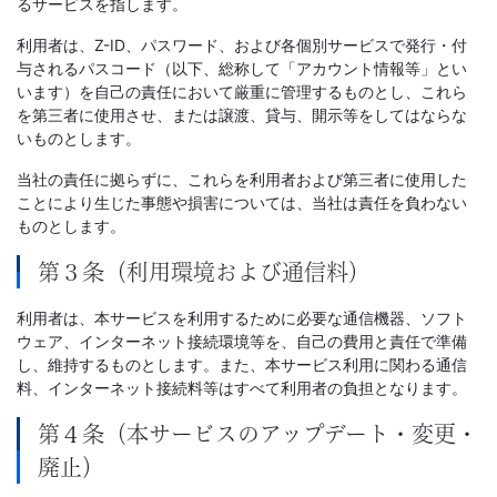
るサービスを指します。
文
利用者は、Z-ID、パスワード、および各個別サービスで発行・付
与されるパスコード（以下、総称して「アカウント情報等」とい
芸
います）を自己の責任において厳重に管理するものとし、これら
を第三者に使用させ、または譲渡、貸与、開示等をしてはならな
書
いものとします。
当社の責任に拠らずに、これらを利用者および第三者に使用した
ま
ことにより生じた事態や損害については、当社は責任を負わない
ものとします。
で
第３条（利用環境および通信料）
利用者は、本サービスを利用するために必要な通信機器、ソフト
ウェア、インターネット接続環境等を、自己の費用と責任で準備
し、維持するものとします。また、本サービス利用に関わる通信
料、インターネット接続料等はすべて利用者の負担となります。
第４条（本サービスのアップデート・変更・
廃止）