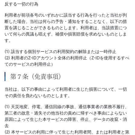
反する一切の行為
利用者が前項各号のいずれかに該当する行為を行ったと当社が判
断した場合、当社は何らの予告・通知をすることなく、以下の措
置を講じることができるものとします。利用者は、当該措置につ
いて何らの異議も唱えず、補償や損害賠償を求めないものとしま
す。
(1) 該当する個別サービスの利用契約の解除または一時停止
(2) 利用者のZ-IDアカウント全体の利用停止（Z-IDを使用するすべ
てのサービスの利用停止）
第７条（免責事項）
当社は、以下の事由によって利用者に生じた損害について、一切
その責任を負わないものとします。
(1) 天災地変、停電、通信回線の事故、通信事業者の業務不履行、
第三者の故意・過失その他当社の責めに帰すべき事由によらない
原因によって生じた本サービスの障害、停止、データの改竄・消
去
(2) 本サービスの利用に伴って生じた利用者間、または利用者と第