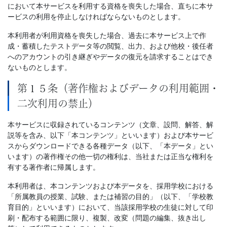
において本サービスを利用する資格を喪失した場合、直ちに本サ
ービスの利用を停止しなければならないものとします。
本利用者が利用資格を喪失した場合、過去に本サービス上で作
成・蓄積したテストデータ等の閲覧、出力、および他校・後任者
へのアカウントの引き継ぎやデータの復元を請求することはでき
ないものとします。
第１５条（著作権およびデータの利用範囲・
二次利用の禁止）
本サービスに収録されているコンテンツ（文章、設問、解答、解
説等を含み、以下「本コンテンツ」といいます）および本サービ
スからダウンロードできる各種データ（以下、「本データ」とい
います）の著作権その他一切の権利は、当社または正当な権利を
有する著作者に帰属します。
本利用者は、本コンテンツおよび本データを、採用学校における
「所属教員の授業、試験、または補習の目的」（以下、「学校教
育目的」といいます）において、当該採用学校の生徒に対して印
刷・配布する範囲に限り、複製、改変（問題の編集、抜き出し