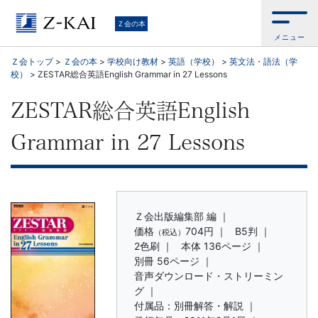
学
Ｚ会の本
メニュー
習
Ｚ会トップ
>
Ｚ会の本
>
学校向け教材
>
英語（学校）
>
英文法・語法（学
校）
>
ZESTAR総合英語English Grammar in 27 Lessons
参
ZESTAR総合英語English
考
Grammar in 27 Lessons
書
か
ら、
Ｚ会出版編集部 編 ｜
価格
704円
｜
B5判 ｜
（税込）
2色刷 ｜
本体 136ページ ｜
語
別冊 56ページ ｜
音声ダウンロード・ストリーミン
学
グ ｜
付属品：別冊解答・解説 ｜