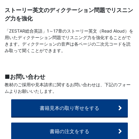
文
ストーリー英文のディクテーション問題でリスニン
グ力を強化
芸
「ZESTAR総合英語」1～17章のストーリー英文（Read Aloud）を
用いたディクテーション問題でリスニング力を強化することがで
書
きます。ディクテーションの音声は各ページの二次元コードを読
み取って聞くことができます。
ま
で
■お問い合わせ
教材のご採用や見本請求に関するお問い合わせは、下記のフォー
ムよりお願いいたします。
書籍見本の取り寄せをする
書籍の注文をする