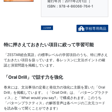
書、
発行年月：2011年2月1日 ｜
ISBN：978-4-86066-764-1
幼
児・
学校専用商品
入試基礎
小
特に押さえておきたい項目に絞って学習可能
学
「ZESTAR総合英語」の標準レベルの学習項目のうち、特に押さえ
生
ておきたい項目を扱っています。各レッスンに文法ポイントの確
認と演習問題を掲載しています。
向
「Oral Drill」で話す力を強化
け
巻末には、文法事項の定着と発信力の強化に主眼を置いた「Oral
Drill」を掲載しています。（「Orall Drill」は、「パターンプラクテ
書
ィス」と「What would you say?」で構成されます。このうち
「パターンプラクティス」の解答音声は各ページの二次元コード
籍、
を読み取って聞くことができます）