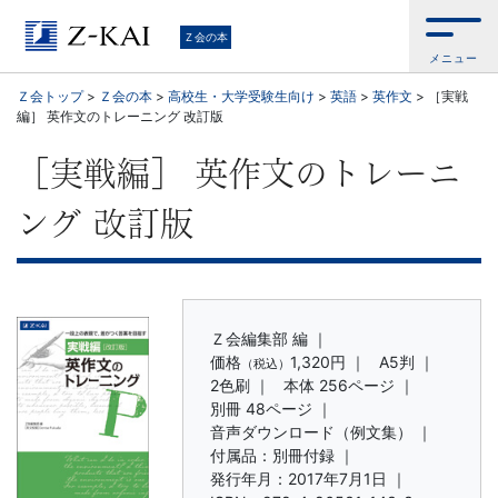
学
Ｚ会の本
メニュー
習
Ｚ会トップ
>
Ｚ会の本
>
高校生・大学受験生向け
>
英語
>
英作文
>
［実戦
編］ 英作文のトレーニング 改訂版
参
［実戦編］ 英作文のトレーニ
考
ング 改訂版
書
か
ら、
Ｚ会編集部 編 ｜
価格
1,320円
｜
A5判 ｜
（税込）
2色刷 ｜
本体 256ページ ｜
語
別冊 48ページ ｜
音声ダウンロード（例文集） ｜
学
付属品：別冊付録 ｜
発行年月：2017年7月1日 ｜