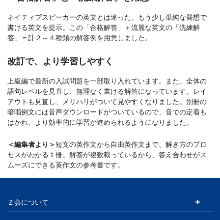
文
ネイティブスピーカーの英文とは違った、もう少し単純な発想で
書ける英文を提示。この「合格解答」＋流麗な英文の「洗練解
芸
答」＝計２～４種類の解答例を用意しました。
改訂で、より学習しやすく
書
上級編で最新の入試問題を一部取り入れています。また、全体の
ま
語句レベルを見直し、無理なく書ける解答になっています。レイ
アウトも見直し、メリハリがついて見やすくなりました。別冊の
で
暗唱例文には音声ダウンロードがついているので、音での定着も
はかれ、より効率的に学習が進められるようになりました。
＜編集者より＞
短文の英作文から自由英作文まで、解き方のプロ
セスがわかる１冊。解答が複数載っているから、答え合わせがス
ムーズにできる英作文の参考書です。
Ｚ会について