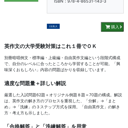
書、
ISBN：978-4-86531-143-3
幼
児・
購入
2次私大
小
英作文の大学受験対策はこれ１冊でＯＫ
学
別冊暗唱例文・標準編・上級編・自由英作文編という段階式構成
で、自分のレベルに合ったところから学習することが可能。「興
生
味深くおもしろい」内容の問題ばかりを収録しています。
向
適度な問題量＋詳しい解説
け
厳選した入試問題62題＋オリジナル例題８題＝70題の構成。解説
は、英作文の解き方のプロセスを重視した、「分解」→「まと
め」→「洗練」の３ステップ方式を採用。「自由英作文」の解き
書
方・考え方も示しました。
籍、
「合格解答」と「洗練解答」を用意