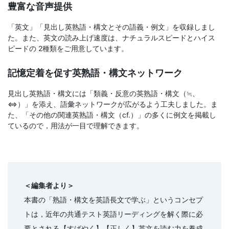
豊富な音声提供
文
「英文」「見出し英熟語・構文とその語義・例文」を収録しまし
た。また、英文の読み上げ速度は、ナチュラルスピードとハイス
芸
ピードの 2種類をご用意しています。
書
記憶定着を促す英熟語・構文ネットワーク
ま
見出し英熟語・構文には「類義・反意の英熟語・構文（≒、
⇔）」を添え、語彙ネットワークが広がるよう工夫しました。ま
で
た、「その他の関連英熟語・構文（cf.）」の多くに例文を掲載し
ているので，用法が一目で理解できます。
＜編集者より＞
本書の「熟語・構文を英語長文で学ぶ」というコンセプ
トは，近年の共通テスト英語リーディングを解く際に必
要とされる【すばやく】【正しく】英文を読む力を養成