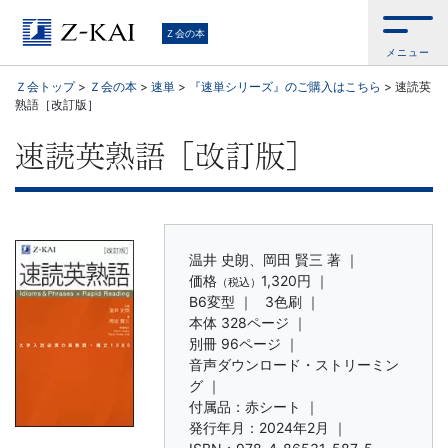
学
Ｚ会の本
メニュー
習
Ｚ会トップ
>
Ｚ会の本
>
速単
>
『速単シリーズ』のご購入はこちら
>
速読英
熟語［改訂版］
参
速読英熟語［改訂版］
考
書
か
温井 史朗、岡田 賢三 著 ｜
価格
1,320円
｜
（税込）
ら、
B6変型 ｜
3色刷 ｜
本体 328ページ ｜
別冊 96ページ ｜
語
音声ダウンロード・ストリーミン
グ ｜
学
付属品：赤シート ｜
発行年月：2024年2月 ｜