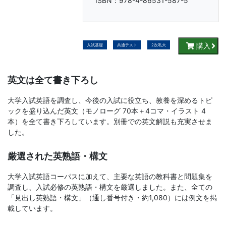
書、
ISBN：978-4-86531-587-5
幼
購入
児・
入試基礎
共通テスト
2次私大
小
英文は全て書き下ろし
学
大学入試英語を調査し、今後の入試に役立ち、教養を深めるトピ
ックを盛り込んだ英文（モノローグ 70本＋4コマ・イラスト 4
生
本）を全て書き下ろしています。別冊での英文解説も充実させま
した。
向
厳選された英熟語・構文
け
大学入試英語コーパスに加えて、主要な英語の教科書と問題集を
調査し、入試必修の英熟語・構文を厳選しました。また、全ての
書
「見出し英熟語・構文」（通し番号付き・約1,080）には例文を掲
載しています。
籍、