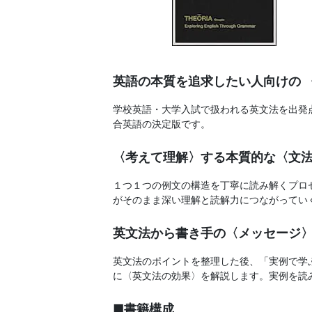
書、
幼
児・
英語の本質を追求したい人向けの 
小
学校英語・大学入試で扱われる英文法を出発
合英語の決定版です。
学
〈考えて理解〉する本質的な〈文
生
１つ１つの例文の構造を丁寧に読み解くプロ
向
がそのまま深い理解と読解力につながってい
け
英文法から書き手の〈メッセージ
英文法のポイントを整理した後、「実例で学
書
に〈英文法の効果〉を解説します。実例を読
籍、
■書籍構成