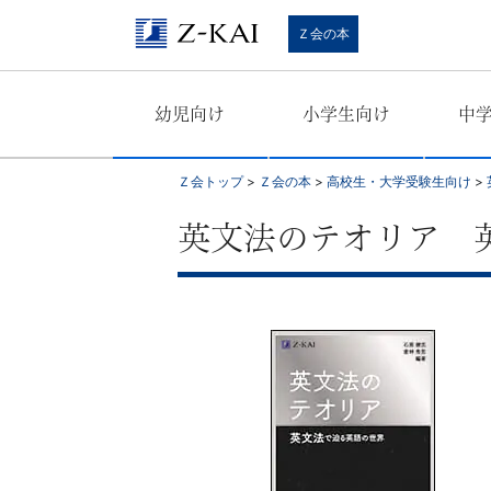
学
Ｚ会の本
習
幼児向け
小学生向け
中
参
考
Ｚ会トップ
>
Ｚ会の本
>
高校生・大学受験生向け
>
書
英文法のテオリア 
か
ら、
語
学