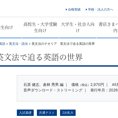
合格実績
学校・法人の方へ
高校生・大学受験
大学生・社会人向
書店さま
学生向け
生向け
け
内
英語
>
英文法・語法
>
英文法のテオリア 英文法で迫る英語の世界
英文法で迫る英語の世界
石原 健志、倉林 秀男 編 ｜
価格
2,970円
｜
A5
（税込）
音声ダウンロード・ストリーミング ｜
発行年月：2026
入試基礎
共通テスト
2次私大