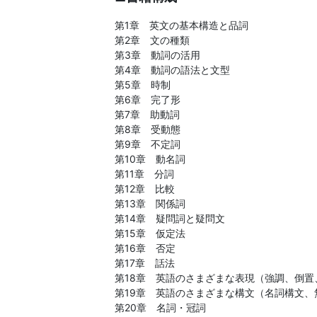
文
第1章 英文の基本構造と品詞
第2章 文の種類
芸
第3章 動詞の活用
第4章 動詞の語法と文型
第5章 時制
書
第6章 完了形
第7章 助動詞
ま
第8章 受動態
第9章 不定詞
で
第10章 動名詞
第11章 分詞
第12章 比較
第13章 関係詞
第14章 疑問詞と疑問文
第15章 仮定法
第16章 否定
第17章 話法
第18章 英語のさまざまな表現（強調、倒置
第19章 英語のさまざまな構文（名詞構文
第20章 名詞・冠詞