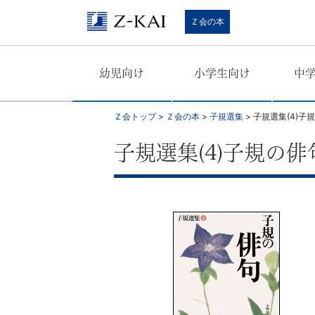
学
Ｚ会の本
習
幼児向け
小学生向け
中
参
考
Ｚ会トップ
>
Ｚ会の本
>
子規選集
>
子規選集(4)子
書
子規選集(4)子規の俳
か
ら、
語
学