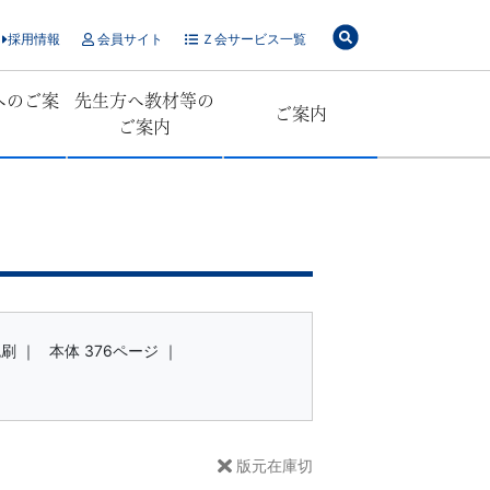
採用情報
会員サイト
Ｚ会サービス一覧
へのご案
先生方へ教材等の
ご案内
ご案内
色刷 ｜
本体 376ページ ｜
版元在庫切