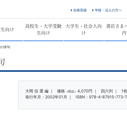
合格実績
学校・法人の方へ
高校生・大学受験
大学生・社会人向
書店さま
学生向け
生向け
け
内
規の俳句
句
大岡 信 選 編 ｜
価格
4,070円
｜
四六判 ｜
1
（税込）
発行年月：2002年01月 ｜
ISBN：978-4-87915-773-7