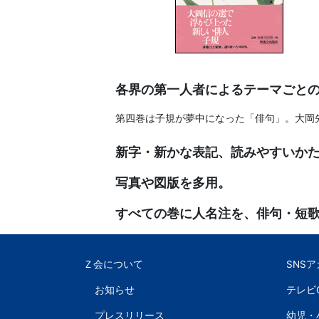
書、
幼
児・
各界の第一人者によるテーマごと
小
第四巻は子規が夢中になった「俳句」。大岡
学
新字・新かな表記、読みやすいか
生
写真や図版を多用。
向
すべての巻に人名注を、俳句・短
け
Ｚ会について
SNS
書
お知らせ
テレビ
籍、
プレスリリース
幼児・