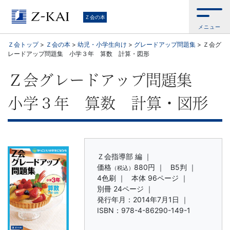
学
Ｚ会の本
メニュー
習
Ｚ会トップ
>
Ｚ会の本
>
幼児・小学生向け
>
グレードアップ問題集
>
Ｚ会グ
レードアップ問題集 小学３年 算数 計算・図形
参
Ｚ会グレードアップ問題集
考
小学３年 算数 計算・図形
書
か
ら、
Ｚ会指導部 編 ｜
価格
880円
｜
B5判 ｜
（税込）
4色刷 ｜
本体 96ページ ｜
語
別冊 24ページ ｜
発行年月：2014年7月1日 ｜
学
ISBN：978-4-86290-149-1