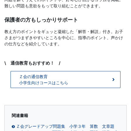
難しい問題も意欲をもって取り組むことができます。
文
保護者の方もしっかりサポート
芸
教え方のポイントをギュッと凝縮した「解答・解説」付き。お子
書
さまがつまずきやすいところを中心に、指導のポイント、声かけ
の仕方などを紹介しています。
ま
\ 通信教育もおすすめ！ /
で
Ｚ会の通信教育
小学生向けコースはこちら
関連書籍
Ｚ会グレードアップ問題集 小学３年 算数 文章題