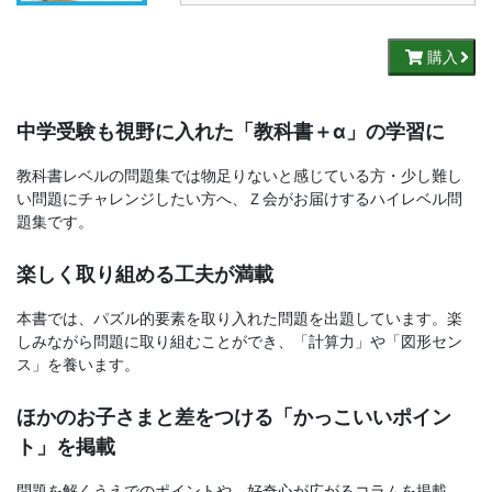
書、
幼
購入
児・
中学受験も視野に入れた「教科書＋α」の学習に
小
教科書レベルの問題集では物足りないと感じている方・少し難し
い問題にチャレンジしたい方へ、Ｚ会がお届けするハイレベル問
学
題集です。
生
楽しく取り組める工夫が満載
向
本書では、パズル的要素を取り入れた問題を出題しています。楽
しみながら問題に取り組むことができ、「計算力」や「図形セン
け
ス」を養います。
ほかのお子さまと差をつける「かっこいいポイン
書
ト」を掲載
籍、
問題を解くうえでのポイントや、好奇心が広がるコラムを掲載。