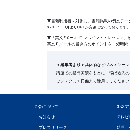
文
▼書籍利用者を対象に、書籍掲載の例文デー
芸
※2017年10月よりURLが変更になっております
書
▼「英文Eメール ワンポイント・レッスン」
英文Ｅメールの書き方のポイントを、短時間
ま
で
＜編集者より＞
具体的なビジネスシーン
講座での指導実績をもとに、転ばぬ先の
ひデスクに１冊備えて活用してください
Ｚ会について
SNS
お知らせ
テレビ
プレスリリース
幼児・