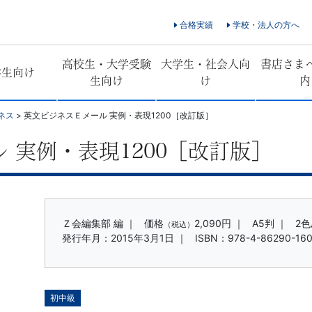
合格実績
学校・法人の方へ
高校生・大学受験
大学生・社会人向
書店さま
学生向け
生向け
け
内
ネス
>
英文ビジネスＥメール 実例・表現1200［改訂版］
 実例・表現1200［改訂版］
Ｚ会編集部 編 ｜
価格
2,090円
｜
A5判 ｜
2色
（税込）
発行年月：2015年3月1日 ｜
ISBN：978-4-86290-160
初中級