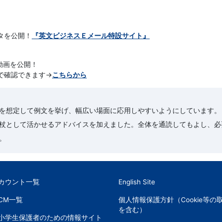
タを公開！
『英文ビジネスＥメール特設サイト』
。
動画を公開！
で確認できます→
こちらから
を想定して例文を挙げ、幅広い場面に応用しやすいようにしています。
杖として活かせるアドバイスを加えました。全体を通読してもよし、必
。
アカウント一覧
English Site
CM一覧
個人情報保護方針（Cookie等の
を含む）
小学生保護者のための情報サイト