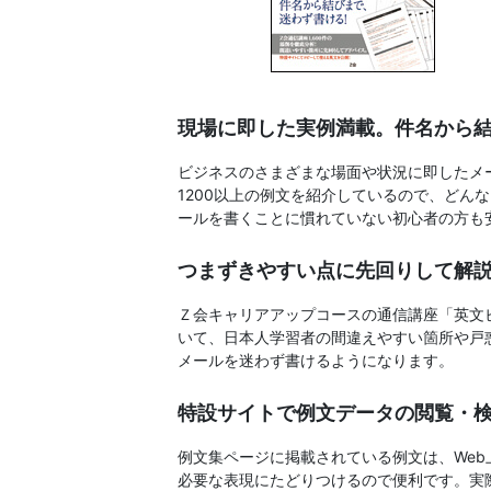
書、
幼
児・
現場に即した実例満載。件名から
小
ビジネスのさまざまな場面や状況に即したメー
1200以上の例文を紹介しているので、ど
学
ールを書くことに慣れていない初心者の方も
生
つまずきやすい点に先回りして解
向
Ｚ会キャリアアップコースの通信講座「英文
いて、日本人学習者の間違えやすい箇所や戸
メールを迷わず書けるようになります。
け
特設サイトで例文データの閲覧・
書
例文集ページに掲載されている例文は、We
籍、
必要な表現にたどりつけるので便利です。実