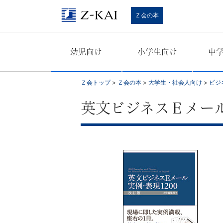
学
Ｚ会の本
習
幼児向け
小学生向け
中
参
考
Ｚ会トップ
>
Ｚ会の本
>
大学生・社会人向け
>
ビジ
書
英文ビジネスＥメール
か
ら、
語
学