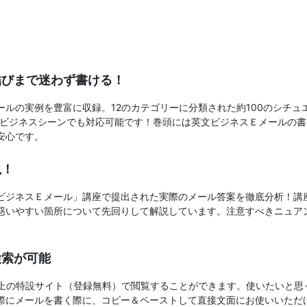
結びまで迷わず書ける！
ルの実例を豊富に収録。12のカテゴリーに分類された約100のシチ
んなビジネスシーンでも対応可能です！巻頭には英文ビジネスＥメールの
安心です。
説！
ビジネスＥメール」講座で提出された実際のメール答案を徹底分析！講
惑いやすい箇所について先回りして解説しています。注意すべきニュア
検索が可能
b上の特設サイト（登録無料）で閲覧することができます。使いたいと思
際にメールを書く際に、コピー＆ペーストして直接文面にお使いいただ