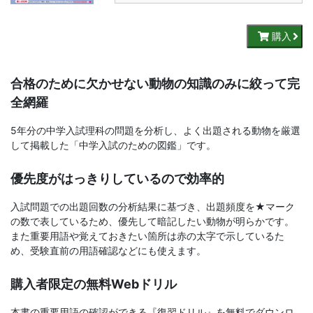
書、
幼
購入
児・
合格のために欠かせない動物の知識のみに絞って完
小
全網羅
5年分の中学入試理科の問題を分析し、よく出題される動物を厳選
学
して掲載した「中学入試のための図鑑」です。
生
優先度がはっきりしているので効率的
向
入試問題での出題回数の分析結果に基づき、出題頻度を★マーク
の数で表しているため、優先して暗記したい動物が明らかです。
け
また重要用語や覚えておきたい箇所は赤の太字で示しているた
め、受験直前の用語確認などにも使えます。
書
購入者限定の無料Webドリル
籍、
本書の重要用語の確認ができる『復習ドリル』を無料でダウンロ