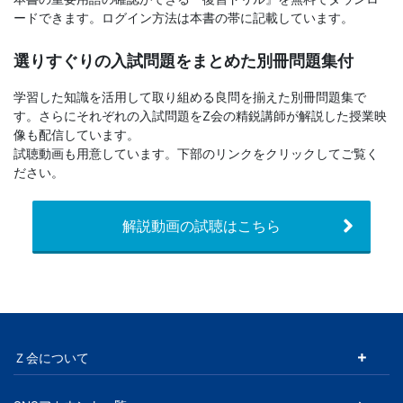
ードできます。ログイン方法は本書の帯に記載しています。
文
選りすぐりの入試問題をまとめた別冊問題集付
芸
学習した知識を活用して取り組める良問を揃えた別冊問題集で
書
す。さらにそれぞれの入試問題をZ会の精鋭講師が解説した授業映
像も配信しています。
試聴動画も用意しています。下部のリンクをクリックしてご覧く
ま
ださい。
で
解説動画の試聴はこちら
Ｚ会について