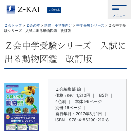
学
Ｚ会の本
メニュー
習
Ｚ会トップ
>
Ｚ会の本
>
幼児・小学生向け
>
中学受験シリーズ
>
Ｚ会中学受
験シリーズ 入試に出る動物図鑑 改訂版
参
Ｚ会中学受験シリーズ 入試に
考
出る動物図鑑 改訂版
書
か
ら、
Ｚ会編集部 編 ｜
価格
1,210円
｜
B5判 ｜
（税込）
4色刷 ｜
本体 96ページ ｜
語
別冊 16ページ ｜
発行年月：2017年3月1日 ｜
学
ISBN：978-4-86290-210-8