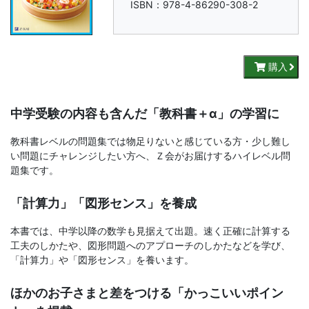
書、
ISBN：978-4-86290-308-2
幼
児・
購入
小
中学受験の内容も含んだ「教科書＋α」の学習に
学
教科書レベルの問題集では物足りないと感じている方・少し難し
い問題にチャレンジしたい方へ、Ｚ会がお届けするハイレベル問
生
題集です。
向
「計算力」「図形センス」を養成
け
本書では、中学以降の数学も見据えて出題。速く正確に計算する
工夫のしかたや、図形問題へのアプローチのしかたなどを学び、
「計算力」や「図形センス」を養います。
書
ほかのお子さまと差をつける「かっこいいポイン
籍、