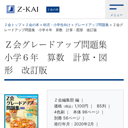
学
Ｚ会の本
メニュー
習
Ｚ会トップ
>
Ｚ会の本
>
幼児・小学生向け
>
グレードアップ問題集
>
Ｚ会グ
レードアップ問題集 小学６年 算数 計算・図形 改訂版
参
Ｚ会グレードアップ問題集
考
小学６年 算数 計算・図
書
形 改訂版
か
ら、
語
Ｚ会編集部 編 ｜
価格
1,100円
｜
B5判 ｜
（税込）
4色刷 ｜
本体 96ページ ｜
学
別冊 56ページ ｜
発行年月：2020年2月 ｜