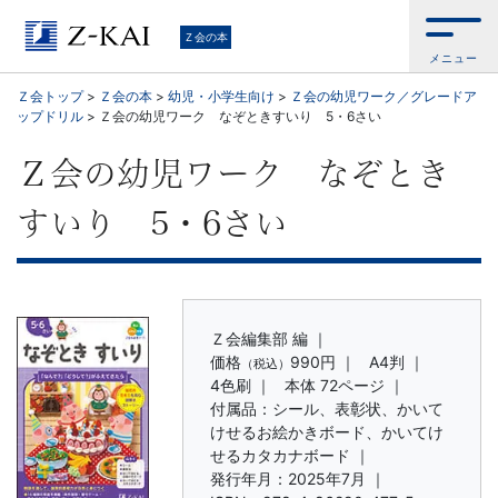
学
Ｚ会の本
メニュー
習
Ｚ会トップ
>
Ｚ会の本
>
幼児・小学生向け
>
Ｚ会の幼児ワーク／グレードア
ップドリル
>
Ｚ会の幼児ワーク なぞときすいり 5・6さい
参
Ｚ会の幼児ワーク なぞとき
考
すいり 5・6さい
書
か
ら、
Ｚ会編集部 編 ｜
価格
990円
｜
A4判 ｜
（税込）
4色刷 ｜
本体 72ページ ｜
語
付属品：シール、表彰状、かいて
けせるお絵かきボード、かいてけ
学
せるカタカナボード ｜
発行年月：2025年7月 ｜