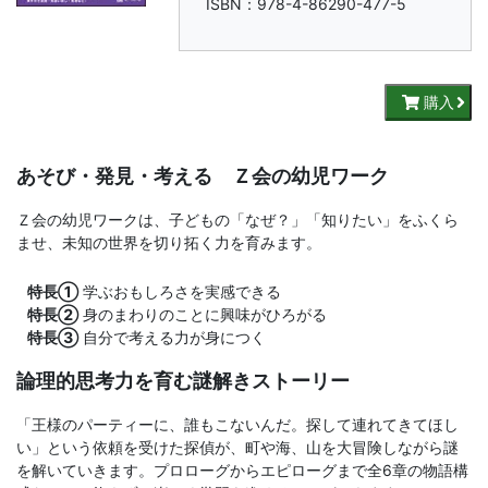
書、
ISBN：978-4-86290-477-5
幼
児・
購入
小
あそび・発見・考える Ｚ会の幼児ワーク
学
Ｚ会の幼児ワークは、子どもの「なぜ？」「知りたい」をふくら
ませ、未知の世界を切り拓く力を育みます。
生
特長①
学ぶおもしろさを実感できる
向
特長②
身のまわりのことに興味がひろがる
特長③
自分で考える力が身につく
け
論理的思考力を育む謎解きストーリー
書
「王様のパーティーに、誰もこないんだ。探して連れてきてほし
い」という依頼を受けた探偵が、町や海、山を大冒険しながら謎
籍、
を解いていきます。プロローグからエピローグまで全6章の物語構