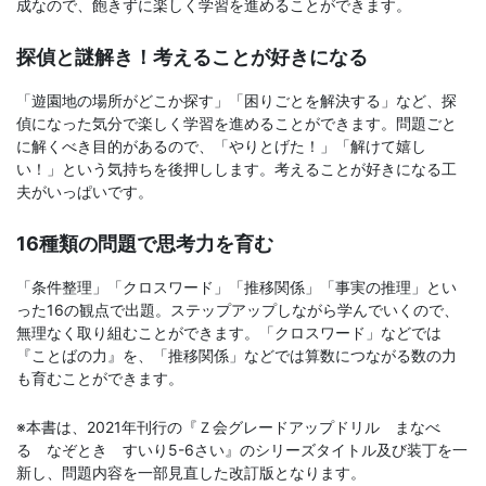
成なので、飽きずに楽しく学習を進めることができます。
文
探偵と謎解き！考えることが好きになる
芸
「遊園地の場所がどこか探す」「困りごとを解決する」など、探
偵になった気分で楽しく学習を進めることができます。問題ごと
書
に解くべき目的があるので、「やりとげた！」「解けて嬉し
い！」という気持ちを後押しします。考えることが好きになる工
ま
夫がいっぱいです。
で
16種類の問題で思考力を育む
「条件整理」「クロスワード」「推移関係」「事実の推理」とい
った16の観点で出題。ステップアップしながら学んでいくので、
無理なく取り組むことができます。「クロスワード」などでは
『ことばの力』を、「推移関係」などでは算数につながる数の力
も育むことができます。
※本書は、2021年刊行の『Ｚ会グレードアップドリル まなべ
る なぞとき すいり5-6さい』のシリーズタイトル及び装丁を一
新し、問題内容を一部見直した改訂版となります。