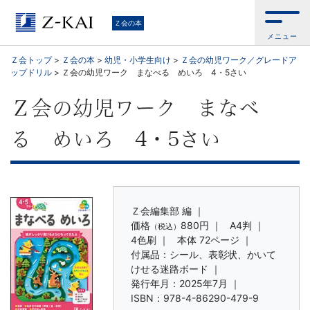
学
Ｚ会の本
メニュー
習
Ｚ会トップ
>
Ｚ会の本
>
幼児・小学生向け
>
Ｚ会の幼児ワーク／グレードア
ップドリル
>
Ｚ会の幼児ワーク まなべる めいろ 4・5さい
参
Ｚ会の幼児ワーク まなべ
考
る めいろ 4・5さい
書
か
ら、
Ｚ会編集部 編 ｜
価格
880円
｜
A4判 ｜
（税込）
4色刷 ｜
本体 72ページ ｜
語
付属品：シール、表彰状、かいて
けせる迷路ボード ｜
学
発行年月：2025年7月 ｜
ISBN：978-4-86290-479-9