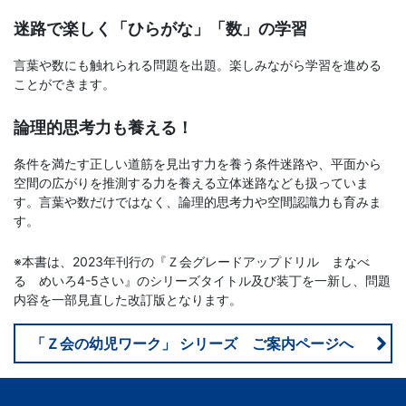
文
迷路で楽しく「ひらがな」「数」の学習
言葉や数にも触れられる問題を出題。楽しみながら学習を進める
芸
ことができます。
書
論理的思考力も養える！
ま
条件を満たす正しい道筋を見出す力を養う条件迷路や、平面から
空間の広がりを推測する力を養える立体迷路なども扱っていま
で
す。言葉や数だけではなく、論理的思考力や空間認識力も育みま
す。
※本書は、2023年刊行の『Ｚ会グレードアップドリル まなべ
る めいろ4-5さい』のシリーズタイトル及び装丁を一新し、問題
内容を一部見直した改訂版となります。
「Ｚ会の幼児ワーク」 シリーズ ご案内ページへ