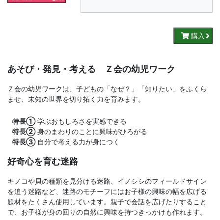
書、
幼
購入
児・
あそび・発見・考える Ｚ会の幼児ワーク
小
Ｚ会の幼児ワークは、子どもの「なぜ？」「知りたい」をふくら
学
ませ、未知の世界を切り拓く力を育みます。
生
特長①
学ぶおもしろさを実感できる
特長②
身のまわりのことに興味がひろがる
向
特長③
自分で考える力が身につく
好奇心を育む迷路
け
キノコや貝の種類を見分ける迷路、イノシシのフィールドサイン
書
を追う迷路など、迷路のモチーフにはお子様の興味の幅を広げる
題材をたくさん使用しています。親子で会話を広げたりすること
籍、
で、お子様が身の回りの自然に興味を持つきっかけも作れます。