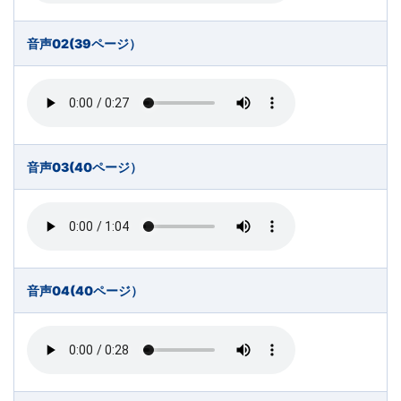
文
音声02(39ページ）
芸
書
ま
音声03(40ページ）
で
音声04(40ページ）