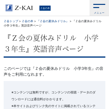
学
Ｚ会の本
メニュー
習
Ｚ会トップ
>
Ｚ会の本
>
『Ｚ会の夏休みドリル』
>
『Ｚ会の夏休みドリル
小学３年生』英語音声ページ
参
『Ｚ会の夏休みドリル 小学
考
３年生』英語音声ページ
書
か
このページでは『Ｚ会の夏休みドリル 小学3年生』の音
ら、
声をご利用になれます。
語
※コンテンツは無料ですが、コンテンツの視聴・データのダ
学
ウンロードには通信料がかかります。
※本サイトおよびリンク先のサイトに掲載されているコンテ