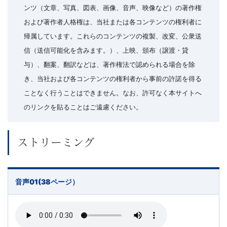
書、
ンツ（文章、写真、図表、画像、音声、映像など）の著作権
幼
および著作者人格権は、当社または各コンテンツの権利者に
帰属しています。これらのコンテンツの複製、改変、公衆送
児・
信（送信可能化を含みます。）、上映、頒布（譲渡・貸
与）、翻案、翻訳などは、著作権法で認められる場合を除
小
き、当社および各コンテンツの権利者から事前の許諾を得る
ことなく行うことはできません。なお、許可なく本サイトへ
学
のリンクを貼ることはご遠慮ください。
生
ストリーミング
向
け
音声01(38ページ）
書
籍、