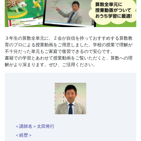
書、
幼
児・
３年生の算数全単元に、Ｚ会が自信を持っておすすめする算数教
小
育のプロによる授業動画をご用意しました。学校の授業で理解が
不十分だった単元もご家庭で復習できるので安心です。
書籍での学習とあわせて授業動画をご覧いただくと、算数への理
学
解がより深まります。ぜひ、ご活用ください。
生
向
け
書
＜講師名＞太田将行
籍、
＜経歴＞