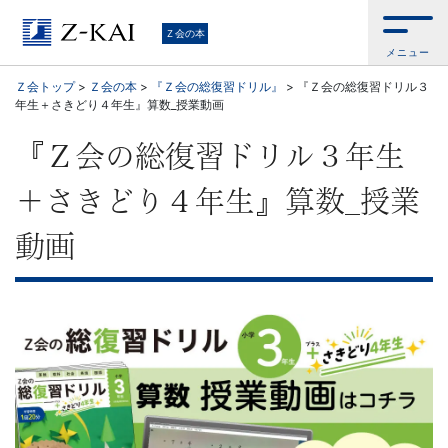
学
Ｚ会の本
メニュー
習
Ｚ会トップ
>
Ｚ会の本
>
『Ｚ会の総復習ドリル』
>
『Ｚ会の総復習ドリル３
年生＋さきどり４年生』算数_授業動画
参
『Ｚ会の総復習ドリル３年生
考
＋さきどり４年生』算数_授業
書
動画
か
ら、
語
学