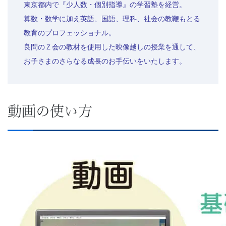
東京都内で『少人数・個別指導』の学習塾を経営。
文
算数・数学に加え英語、国語、理科、社会の教鞭もとる
教育のプロフェッショナル。
芸
良問のＺ会の教材を使用した映像越しの授業を通して、
お子さまのさらなる成長のお手伝いをいたします。
書
ま
動画の使い方
で