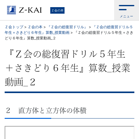
学
Ｚ会の本
メニュー
習
Ｚ会トップ
>
Ｚ会の本
>
『Ｚ会の総復習ドリル』
>
『Ｚ会の総復習ドリル５
年生＋さきどり６年生』算数_授業動画
>
『Ｚ会の総復習ドリル５年生＋さき
参
どり６年生』算数_授業動画_２
考
『Ｚ会の総復習ドリル５年生
書
＋さきどり６年生』算数_授業
か
動画_２
ら、
語
２ 直方体と立方体の体積
学