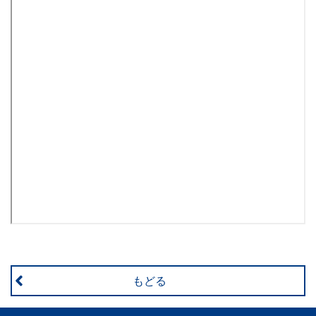
書、
幼
児・
小
学
生
向
け
書
もどる
籍、