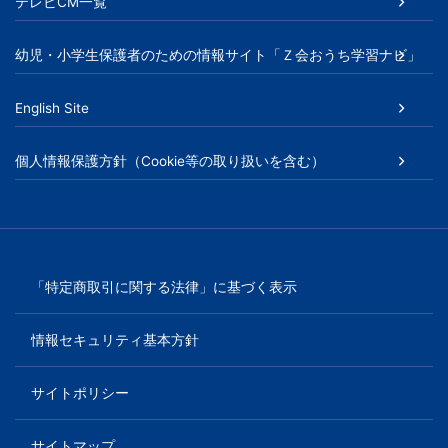
書、
テレビCM一覧
幼
幼児・小学生保護者のための情報サイト「Ｚ会おうち学習ナビ」
児・
English Site
小
個人情報保護方針（Cookie等の取り扱いを含む）
学
生
向
「特定商取引に関する法律」に基づく表示
け
情報セキュリティ基本方針
書
サイトポリシー
籍、
サイトマップ