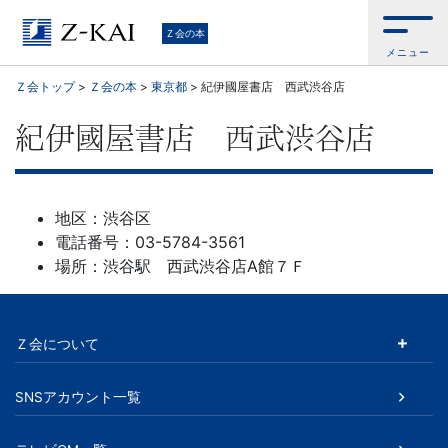
学
Ｚ会の本
メニュー
習
Ｚ会トップ
>
Ｚ会の本
>
東京都
>
紀伊國屋書店 西武渋谷店
参
紀伊國屋書店 西武渋谷店
考
書
地区：渋谷区
電話番号：03-5784-3561
か
場所：渋谷駅 西武渋谷店A館７Ｆ
ら、
Ｚ会について
語
学
SNSアカウント一覧