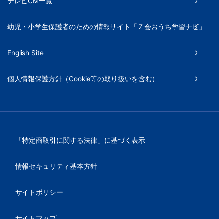
書、
テレビCM一覧
幼
幼児・小学生保護者のための情報サイト「Ｚ会おうち学習ナビ」
児・
English Site
小
個人情報保護方針（Cookie等の取り扱いを含む）
学
生
向
「特定商取引に関する法律」に基づく表示
け
情報セキュリティ基本方針
書
サイトポリシー
籍、
サイトマップ