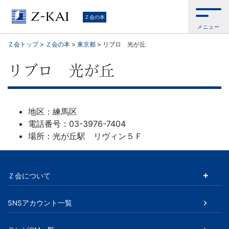
学
Ｚ会の本
メニュー
習
Ｚ会トップ
>
Ｚ会の本
>
東京都
>
リブロ 光が丘
参
リブロ 光が丘
考
書
地区：練馬区
電話番号：03-3976-7404
か
場所：光が丘駅 リヴィン５Ｆ
ら、
Ｚ会について
語
学
SNSアカウント一覧