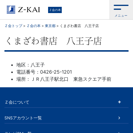
学
Ｚ会の本
メニュー
習
Ｚ会トップ
>
Ｚ会の本
>
東京都
>
くまざわ書店 八王子店
参
くまざわ書店 八王子店
考
書
地区：八王子
電話番号：0426-25-1201
か
場所：ＪＲ八王子駅北口 東急スクエア手前
ら、
Ｚ会について
語
学
SNSアカウント一覧