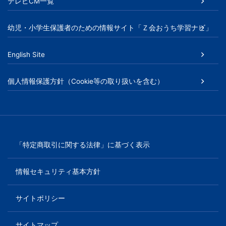
書、
テレビCM一覧
幼
幼児・小学生保護者のための情報サイト「Ｚ会おうち学習ナビ」
児・
English Site
小
個人情報保護方針（Cookie等の取り扱いを含む）
学
生
向
「特定商取引に関する法律」に基づく表示
け
情報セキュリティ基本方針
書
サイトポリシー
籍、
サイトマップ