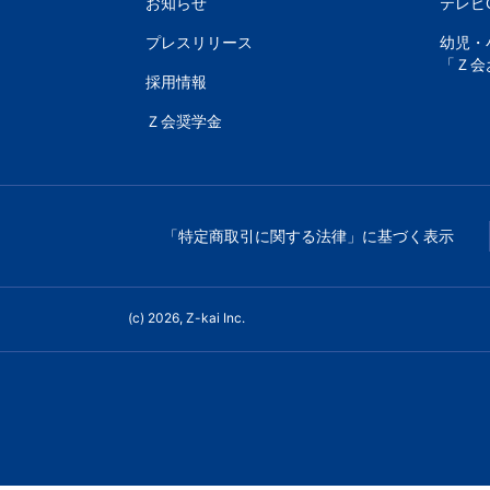
書、
お知らせ
テレビ
プレスリリース
幼児・
幼
「Ｚ会
採用情報
児・
Ｚ会奨学金
小
学
「特定商取引に関する法律」に基づく表示
生
向
(c) 2026, Z-kai Inc.
け
書
籍、