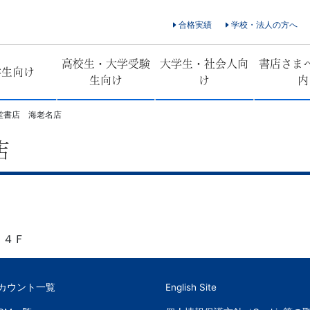
合格実績
学校・法人の方へ
高校生・大学受験
大学生・社会人向
書店さま
学生向け
生向け
け
内
堂書店 海老名店
店
 ４Ｆ
アカウント一覧
English Site