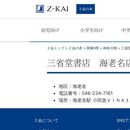
学
Ｚ会の本
習
幼児向け
小学生向け
中
参
考
Ｚ会トップ
>
Ｚ会の本
>
関東6県
>
神奈川県
>
三省
書
三省堂書店 海老名
か
地区：海老名
ら、
電話番号：046-234-7161
場所：海老名駅 小田急ＶＩＮＡ１
語
学
Ｚ会について
SNS