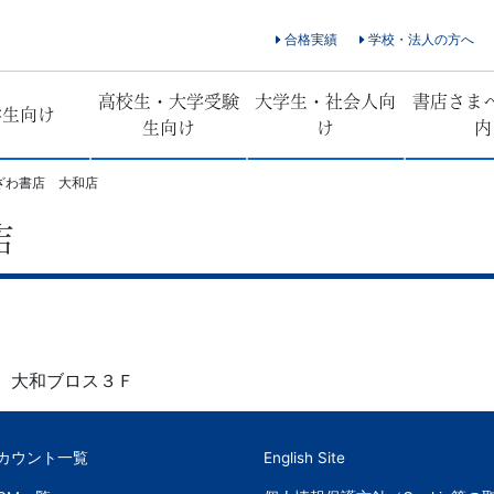
合格実績
学校・法人の方へ
高校生・大学受験
大学生・社会人向
書店さま
学生向け
生向け
け
内
ざわ書店 大和店
店
 大和ブロス３Ｆ
アカウント一覧
English Site