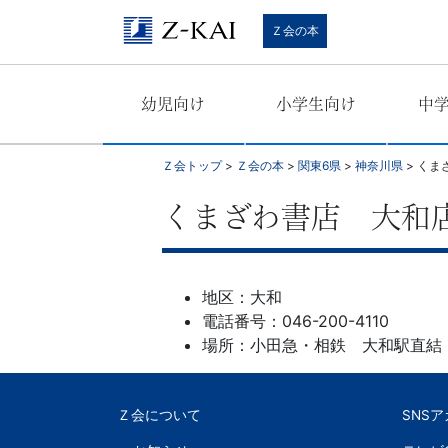
学
Ｚ会の本
習
幼児向け
小学生向け
中
参
考
Ｚ会トップ
>
Ｚ会の本
>
関東6県
>
神奈川県
>
くま
書
くまざわ書店 大和
か
地区：大和
ら、
電話番号：046-200-4110
場所：小田急・相鉄 大和駅直結
語
学
Ｚ会について
SNS