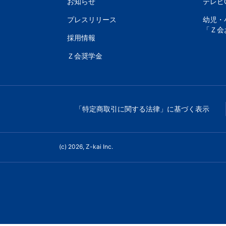
書、
お知らせ
テレビ
プレスリリース
幼児・
幼
「Ｚ会
採用情報
児・
Ｚ会奨学金
小
学
「特定商取引に関する法律」に基づく表示
生
向
(c) 2026, Z-kai Inc.
け
書
籍、