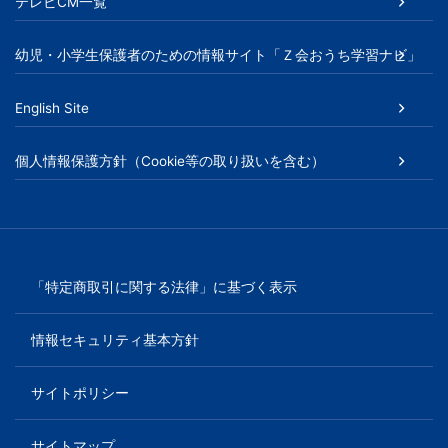
書、
テレビCM一覧
幼
幼児・小学生保護者のための情報サイト「Ｚ会おうち学習ナビ」
児・
English Site
小
個人情報保護方針（Cookie等の取り扱いを含む）
学
生
向
「特定商取引に関する法律」に基づく表示
け
情報セキュリティ基本方針
書
サイトポリシー
籍、
サイトマップ