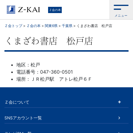
学
Ｚ会の本
メニュー
習
Ｚ会トップ
>
Ｚ会の本
>
関東6県
>
千葉県
>
くまざわ書店 松戸店
参
くまざわ書店 松戸店
考
書
地区：松戸
電話番号：047-360-0501
か
場所：ＪＲ松戸駅 アトレ松戸６Ｆ
ら、
Ｚ会について
語
学
SNSアカウント一覧