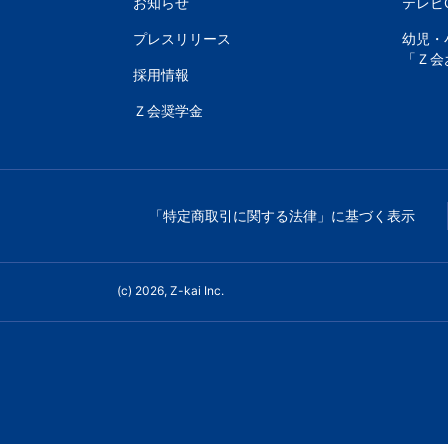
書、
お知らせ
テレビ
プレスリリース
幼児・
幼
「Ｚ会
採用情報
児・
Ｚ会奨学金
小
学
「特定商取引に関する法律」に基づく表示
生
向
(c) 2026, Z-kai Inc.
け
書
籍、