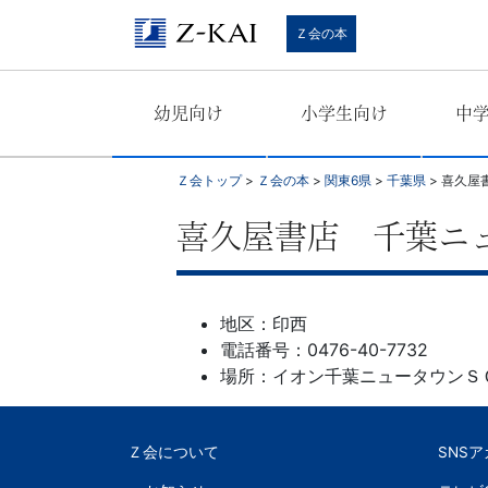
学
Ｚ会の本
習
幼児向け
小学生向け
中
参
考
Ｚ会トップ
>
Ｚ会の本
>
関東6県
>
千葉県
>
喜久屋
書
喜久屋書店 千葉ニ
か
地区：印西
ら、
電話番号：0476-40-7732
場所：イオン千葉ニュータウンＳ
語
学
Ｚ会について
SNS