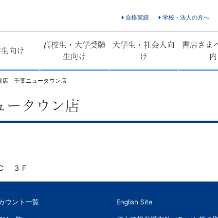
合格実績
学校・法人の方へ
高校生・大学受験
大学生・社会人向
書店さま
学生向け
生向け
け
内
書店 千葉ニュータウン店
ュータウン店
Ｃ ３Ｆ
アカウント一覧
English Site