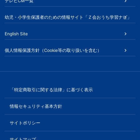
書、
テレビCM一覧
幼
幼児・小学生保護者のための情報サイト「Ｚ会おうち学習ナビ」
児・
English Site
小
個人情報保護方針（Cookie等の取り扱いを含む）
学
生
向
「特定商取引に関する法律」に基づく表示
け
情報セキュリティ基本方針
書
サイトポリシー
籍、
サイトマップ