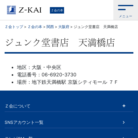
学
Ｚ会の本
メニュー
習
Ｚ会トップ
>
Ｚ会の本
>
関西
>
大阪府
>
ジュンク堂書店 天満橋店
参
ジュンク堂書店 天満橋店
考
書
地区：大阪・中央区
電話番号：06-6920-3730
か
場所：地下鉄天満橋駅 京阪シティモール ７Ｆ
ら、
Ｚ会について
語
学
SNSアカウント一覧