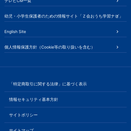
書、
テレビCM一覧
幼
幼児・小学生保護者のための情報サイト「Ｚ会おうち学習ナビ」
児・
English Site
小
個人情報保護方針（Cookie等の取り扱いを含む）
学
生
向
「特定商取引に関する法律」に基づく表示
け
情報セキュリティ基本方針
書
サイトポリシー
籍、
サイトマップ