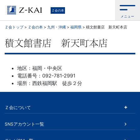
学
Ｚ会の本
メニュー
習
Ｚ会トップ
>
Ｚ会の本
>
九州・沖縄
>
福岡県
>
積文館書店 新天町本店
参
積文館書店 新天町本店
考
書
地区：福岡・中央区
電話番号：092-781-2991
か
場所：西鉄福岡駅 徒歩２分
ら、
Ｚ会について
語
学
SNSアカウント一覧