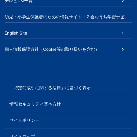
書、
テレビCM一覧
幼
幼児・小学生保護者のための情報サイト「Ｚ会おうち学習ナビ」
児・
English Site
小
個人情報保護方針（Cookie等の取り扱いを含む）
学
生
向
「特定商取引に関する法律」に基づく表示
け
情報セキュリティ基本方針
書
サイトポリシー
籍、
サイトマップ