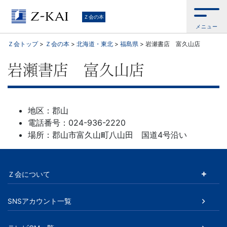
学
Ｚ会の本
メニュー
習
Ｚ会トップ
>
Ｚ会の本
>
北海道・東北
>
福島県
>
岩瀬書店 富久山店
参
岩瀬書店 富久山店
考
書
地区：郡山
電話番号：024-936-2220
か
場所：郡山市富久山町八山田 国道4号沿い
ら、
Ｚ会について
語
学
SNSアカウント一覧