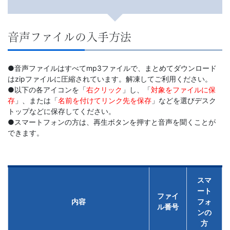
書、
幼
音声ファイルの入手方法
児・
●音声ファイルはすべてmp3ファイルで、まとめてダウンロード
小
はzipファイルに圧縮されています。解凍してご利用ください。
●以下の各アイコンを「
右クリック
」し、「
対象をファイルに保
学
存
」、または「
名前を付けてリンク先を保存
」などを選びデスク
トップなどに保存してください。
生
●スマートフォンの方は、再生ボタンを押すと音声を聞くことが
できます。
向
け
スマ
ート
書
ファイ
内容
フォ
ル番号
ンの
籍、
方