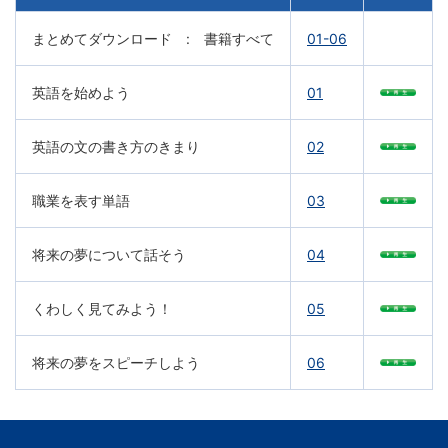
文
まとめてダウンロード : 書籍すべて
01-06
芸
英語を始めよう
01
書
英語の文の書き方のきまり
02
ま
職業を表す単語
03
で
将来の夢について話そう
04
くわしく見てみよう！
05
将来の夢をスピーチしよう
06