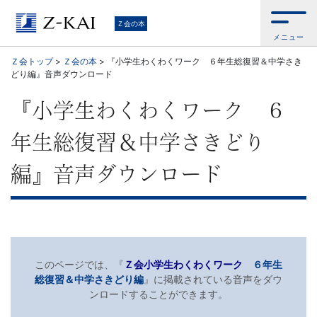
学
Ｚ会の本
メニュー
習
Ｚ会トップ
>
Ｚ会の本
>
『小学生わくわくワーク ６年生総復習＆中学さき
どり編』音声ダウンロード
参
『小学生わくわくワーク ６
考
年生総復習＆中学さきどり
書
編』音声ダウンロード
か
ら、
語
このページでは、『
Ｚ会小学生わくわくワーク
６年生
総復習＆中学さきどり編
』に掲載されている音声をダウ
学
ンロードすることができます。