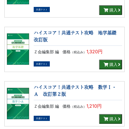
文
購入
共通テスト
芸
ハイスコア！共通テスト攻略 地学基礎
書
改訂版
ま
1,320円
Ｚ会編集部 編
価格
（税込み）
で
購入
共通テスト
ハイスコア！共通テスト攻略 数学Ｉ・
Ａ 改訂第２版
1,210円
Ｚ会編集部 編
価格
（税込み）
購入
共通テスト