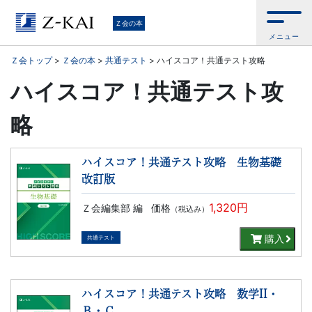
学
Ｚ会の本
メニュー
習
Ｚ会トップ
>
Ｚ会の本
>
共通テスト
>
ハイスコア！共通テスト攻略
参
ハイスコア！共通テスト攻
考
略
書
ハイスコア！共通テスト攻略 生物基礎
か
改訂版
1,320円
Ｚ会編集部 編
価格
ら、
（税込み）
購入
共通テスト
語
学
ハイスコア！共通テスト攻略 数学II・
Ｂ・Ｃ