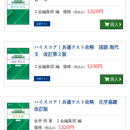
書、
1,320円
Ｚ会編集部 編
価格
（税込み）
幼
購入
共通テスト
児・
小
ハイスコア！共通テスト攻略 国語 現代
学
文 改訂第２版
1,210円
Ｚ会編集部 編
価格
（税込み）
生
購入
共通テスト
向
け
ハイスコア！共通テスト攻略 化学基礎
改訂版
書
金井 明 著
Ｚ会編集部 編
籍、
1,320円
価格
（税込み）