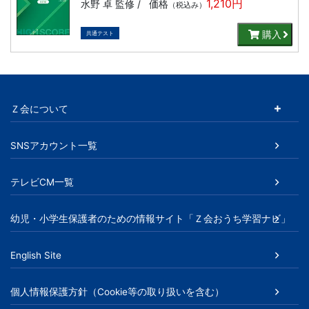
1,210円
水野 卓 監修 /
価格
（税込み）
文
購入
共通テスト
芸
書
Ｚ会について
ま
SNSアカウント一覧
で
テレビCM一覧
幼児・小学生保護者のための情報サイト「Ｚ会おうち学習ナビ」
English Site
個人情報保護方針（Cookie等の取り扱いを含む）