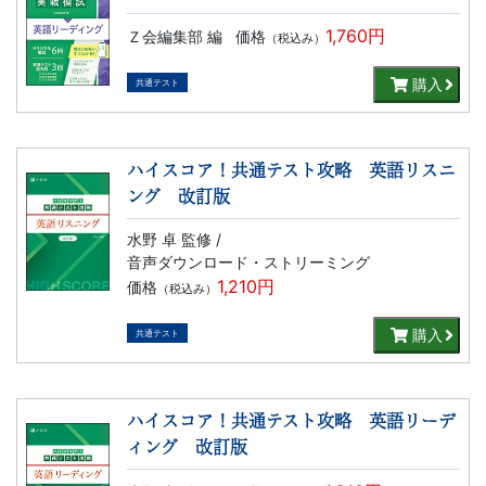
書、
1,760円
Ｚ会編集部 編
価格
（税込み）
幼
購入
共通テスト
児・
小
ハイスコア！共通テスト攻略 英語リスニ
ング 改訂版
学
水野 卓 監修 /
生
音声ダウンロード・ストリーミング
1,210円
価格
（税込み）
向
購入
共通テスト
け
書
ハイスコア！共通テスト攻略 英語リーデ
ィング 改訂版
籍、