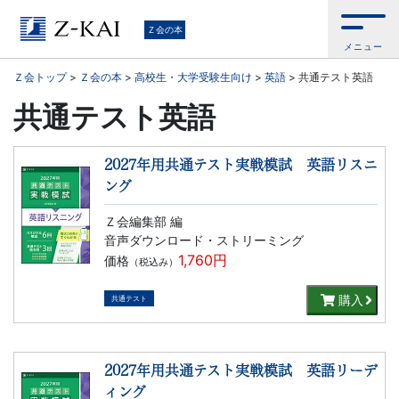
学
Ｚ会の本
メニュー
習
Ｚ会トップ
>
Ｚ会の本
>
高校生・大学受験生向け
>
英語
>
共通テスト英語
参
共通テスト英語
考
2027年用共通テスト実戦模試 英語リスニ
書
ング
Ｚ会編集部 編
か
音声ダウンロード・ストリーミング
1,760円
価格
（税込み）
ら、
購入
共通テスト
語
学
2027年用共通テスト実戦模試 英語リーデ
ィング