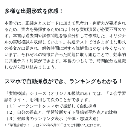
文
多様な出題形式を体感！
芸
本番では、正確さとスピードに加えて思考力・判断力が要求され
るため、実力を発揮するためには十分な実戦演習が必要不可欠で
す。本書は過去問や試作問題を徹底分析して作成した、オリジナ
書
ルの実戦模試を収録しています。共通テストではさまざまな形式
の英文が出題され、解答時間に対する読解量はかなり多くなって
ま
います。それぞれの特徴に合った問題に取り組むことで、効率的
に共通テスト対策ができます。本番のつもりで、時間配分も意識
で
しながら取り組みましょう。
スマホで自動採点ができ、ランキングもわかる！
『実戦模試』シリーズ（オリジナル模試のみ）では、「Ｚ会学習
診断サイト」を利用して次のことができます。
（１）マークシートをスマホで撮影して自動採点
（２）自分の得点と、学習診断サイト登録者平均点との比較
（３）登録者のランキング表示（全体・志望大別）
※「学習診断サイト」は2027年5月30日までご利用いただけます。