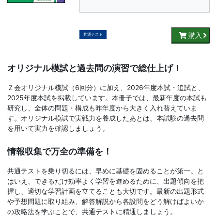
書、
幼
購入
共通テスト
児・
オリジナル模試と過去問の演習で総仕上げ！
小
Ｚ会オリジナル模試（6回分）に加え、2026年度本試・追試と、
学
2025年度本試を掲載しています。本冊子では、最新年度の本試も
研究し、全体の問題・構成も昨年度から大きく入れ替えていま
生
す。オリジナル模試で実戦力を養成したあとは、本試験の過去問
を用いて実力を確認しましょう。
向
情報収集で万全の準備を！
け
共通テストを乗り切るには、早めに基礎を固めることが第一。と
はいえ、できるだけ効率よく学習を進めるために、出題傾向を把
書
握し、適切な学習計画を立てることも大切です。最新の出題形式
や予想問題に取り組み、解答解説から各設問をどう解けばよいか
籍、
の攻略法を学ぶことで、共通テストに精通しましょう。