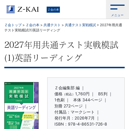
学
Ｚ会の本
メニュー
習
Ｚ会トップ
>
Ｚ会の本
>
共通テスト
>
共通テスト実戦模試
>
2027年用共通
テスト実戦模試(1)英語リーディング
参
2027年用共通テスト実戦模試
考
(1)英語リーディング
書
か
ら、
Ｚ会編集部 編 ｜
価格
1,760円
｜
B5判 ｜
（税込）
1色刷 ｜
本体 344ページ ｜
語
別冊 272ページ ｜
付属品：マークシート ｜
学
発行年月：2026年7月 ｜
ISBN：978-4-86531-726-8