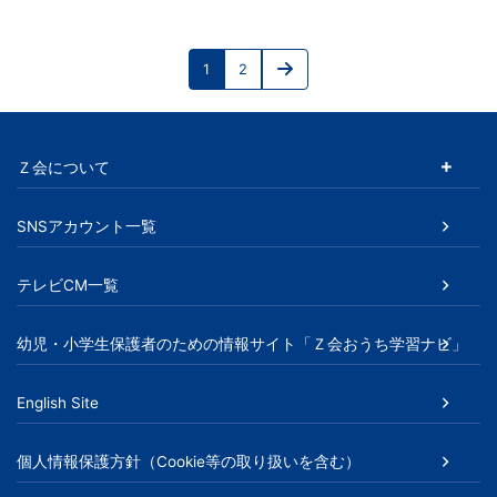
投
1
2
稿
Page
Page
Next
page
の
ペ
Ｚ会について
ー
SNSアカウント一覧
ジ
送
テレビCM一覧
り
幼児・小学生保護者のための情報サイト「Ｚ会おうち学習ナビ」
English Site
個人情報保護方針（Cookie等の取り扱いを含む）