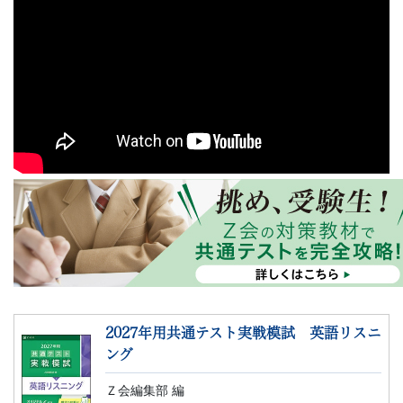
書、
幼
児・
小
学
生
向
け
2027年用共通テスト実戦模試 英語リスニ
書
ング
籍、
Ｚ会編集部 編