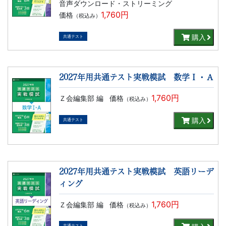
音声ダウンロード・ストリーミング
文
1,760円
価格
（税込み）
購入
共通テスト
芸
書
2027年用共通テスト実戦模試 数学Ｉ・Ａ
ま
1,760円
Ｚ会編集部 編
価格
（税込み）
で
購入
共通テスト
2027年用共通テスト実戦模試 英語リーデ
ィング
1,760円
Ｚ会編集部 編
価格
（税込み）
共通テスト