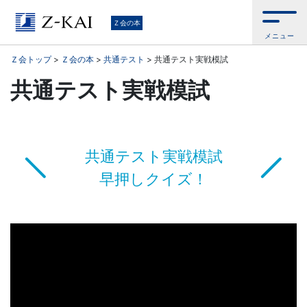
学
Ｚ会の本
メニュー
習
Ｚ会トップ
>
Ｚ会の本
>
共通テスト
>
共通テスト実戦模試
参
共通テスト実戦模試
考
書
共通テスト実戦模試
か
早押しクイズ！
ら、
語
学